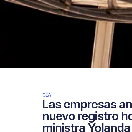
CEA
Las empresas an
nuevo registro hor
ministra Yolanda