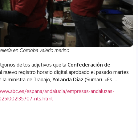
elería en Córdoba valerio merino
algunos de los adjetivos que la
Confederación de
l nuevo registro horario digital aprobado el pasado martes
e la ministra de Trabajo,
Yolanda Díaz
(Sumar). «Es
…
www.abc.es/espana/andalucia/empresas-andaluzas-
20251002135707-nts.html