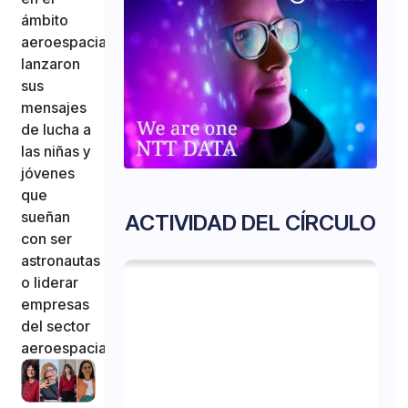
ámbito
aeroespacial
lanzaron
sus
mensajes
de lucha a
las niñas y
jóvenes
que
sueñan
ACTIVIDAD DEL CÍRCULO
con ser
astronautas
o liderar
empresas
del sector
aeroespacial