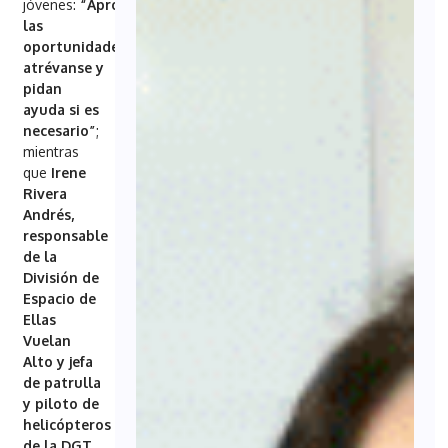
jóvenes:
“Aprovechen
las
oportunidades,
atrévanse y
pidan
ayuda si es
necesario”
;
mientras
que
Irene
Rivera
Andrés,
responsable
de la
División de
Espacio de
Ellas
Vuelan
Alto y jefa
de patrulla
y piloto de
helicópteros
de la DGT
,