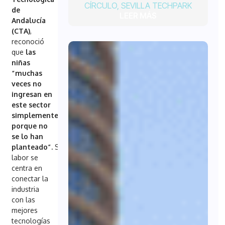
CÍRCULO
,
SEVILLA TECHPARK
de
LEER MÁS
Andalucía
(CTA)
,
reconoció
que
las
niñas
“muchas
veces no
ingresan en
este sector
simplemente
porque no
se lo han
planteado”.
Su
labor se
centra en
conectar la
industria
con las
mejores
tecnologías