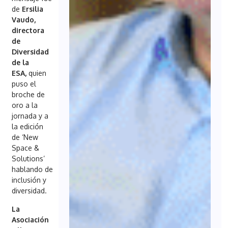
de
Ersilia
Vaudo,
directora
de
Diversidad
de la
ESA,
quien
puso el
broche de
oro a la
jornada y a
la edición
de ‘New
Space &
Solutions’
hablando de
inclusión y
diversidad.
La
Asociación