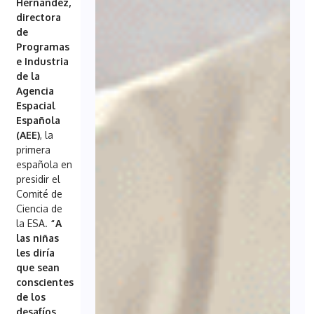
Hernández,
directora
de
Programas
e Industria
de la
Agencia
Espacial
Española
(AEE)
, la
primera
española en
presidir el
Comité de
Ciencia de
la ESA.
“A
las niñas
les diría
que sean
conscientes
de los
desafíos,