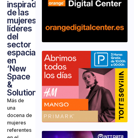
inspirador
de las
mujeres
líderes
del
sector
espacial
en
‘New
Space
&
Solutions’
Más de
una
docena de
mujeres
referentes
en el