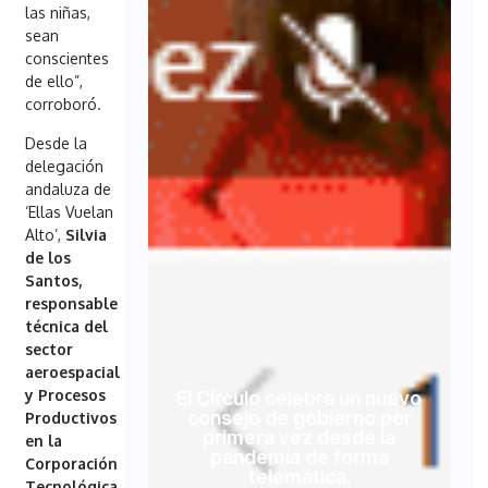
las niñas,
sean
conscientes
de ello”,
corroboró.
Desde la
delegación
andaluza de
‘Ellas Vuelan
Alto’,
Silvia
de los
Santos,
responsable
técnica del
sector
aeroespacial
y Procesos
El Círculo celebra un nuevo
consejo de gobierno por
Productivos
primera vez desde la
en la
pandemia de forma
Corporación
telemática.
Tecnológica