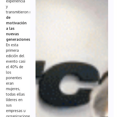
experiencia
y
transmitieron
mensajes
de
motivación
a las
nuevas
generaciones
.
En esta
primera
edición del
evento casi
el 40% de
los
ponentes
eran
mujeres,
todas ellas
líderes en
sus
empresas u
organizaciones,