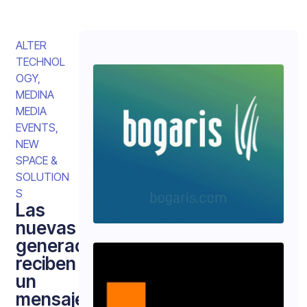
ALTER
TECHNOL
OGY
,
MEDINA
MEDIA
EVENTS
,
NEW
SPACE &
SOLUTION
S
Las
nuevas
generaciones
reciben
un
mensaje