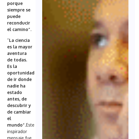
porque
siempre se
puede
reconducir
el camino”
.
“
La ciencia
es la mayor
aventura
de todas.
Es la
oportunidad
de ir donde
nadie ha
estado
antes, de
descubrir y
de cambiar
el
mundo”
.Este
inspirador
mensaje fue