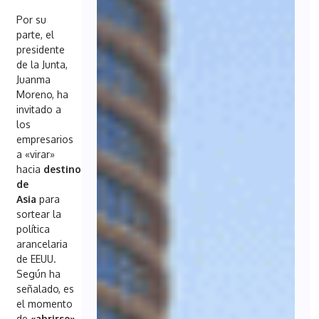
Por su
parte, el
presidente
de la Junta,
Juanma
Moreno, ha
invitado a
los
empresarios
a «virar»
hacia
destinos
de
Asia
para
sortear la
política
arancelaria
de EEUU.
Según ha
señalado, es
el momento
de
«abrirse»