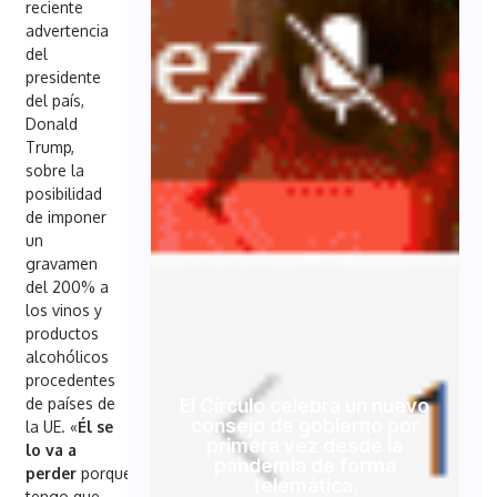
reciente
advertencia
del
presidente
del país,
Donald
Trump,
sobre la
posibilidad
de imponer
un
gravamen
del 200% a
los vinos y
productos
alcohólicos
procedentes
El Círculo celebra un nuevo
de países de
consejo de gobierno por
la UE. «
Él se
primera vez desde la
lo va a
pandemia de forma
perder
porque
telemática.
tengo que