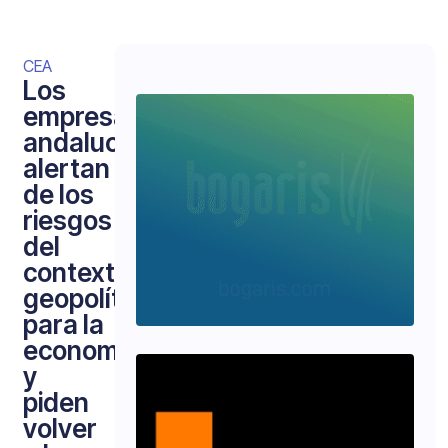
CEA
Los
empresarios
andaluces
alertan
de los
riesgos
del
contexto
geopolítico
para la
economía
y
piden
volver