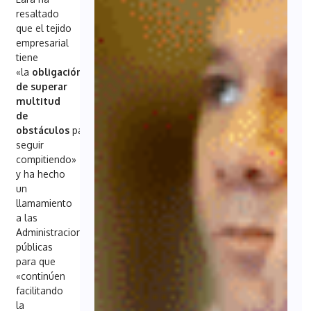
resaltado
que el tejido
empresarial
tiene
«la
obligación
de superar
multitud
de
obstáculos
para
seguir
compitiendo»
y ha hecho
un
llamamiento
a las
Administraciones
públicas
para que
«continúen
facilitando
la