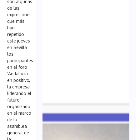
son algunas
de las
expresiones
que más
han
repetido
este jueves
en Sevilla
los
participantes
en el foro
‘Andalucía
en positivo,
la empresa
liderando el
futuro’ -
organizado
en el marco
de la
asamblea
general de
la