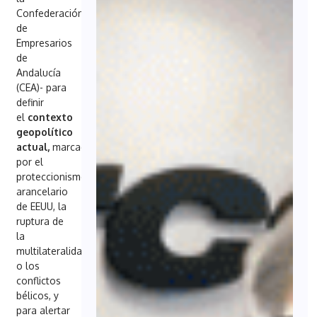
Confederación
de
Empresarios
de
Andalucía
(CEA)- para
definir
el
contexto
geopolítico
actual,
marcado
por el
proteccionismo
arancelario
de EEUU, la
ruptura de
la
multilateralidad
o los
conflictos
bélicos, y
para alertar