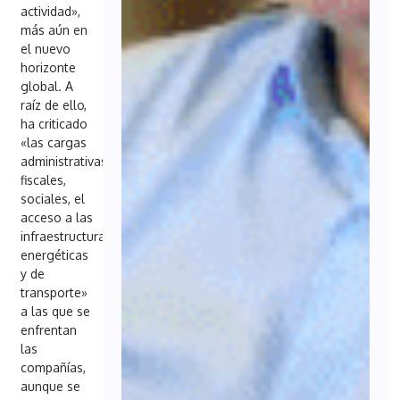
actividad»,
más aún en
el nuevo
horizonte
global. A
raíz de ello,
ha criticado
«las cargas
administrativas,
fiscales,
sociales, el
acceso a las
infraestructuras
energéticas
y de
transporte»
a las que se
enfrentan
las
compañías,
aunque se