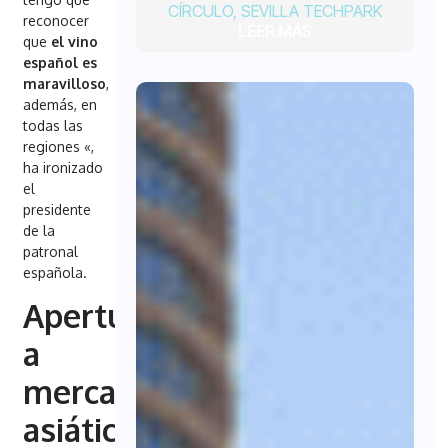
CÍRCULO
,
SEVILLA TECHPARK
reconocer
LEER MÁS
que
el vino
español es
maravilloso
,
además, en
todas las
regiones «,
ha ironizado
el
presidente
de la
patronal
española.
Apertura
a
mercados
asiáticos