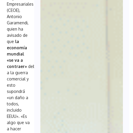
Empresariales
(CEOE),
Antonio
Garamendi,
quien ha
avisado de
que
la
economía
mundial
«se va a
contraer»
debido
a la guerra
comercial y
esto
supondrá
«un daño a
todos,
incluido
EEUU». «Es
algo que va
a hacer