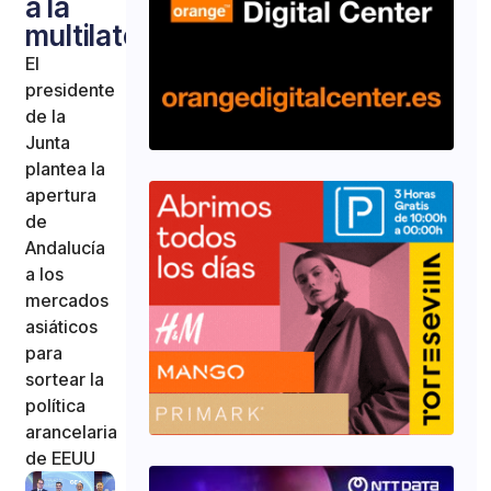
a la
multilateralidad
El
presidente
de la
Junta
plantea la
apertura
de
Andalucía
a los
mercados
asiáticos
para
sortear la
política
arancelaria
de EEUU