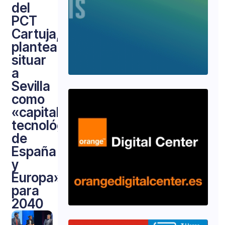
del
PCT
Cartuja,
plantea
situar
a
Sevilla
como
«capital
tecnológica
de
España
y
Europa»
para
2040