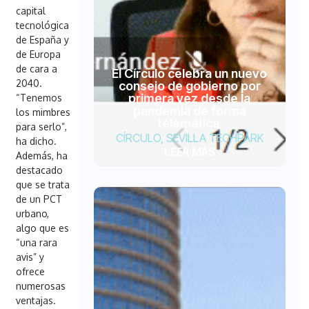
capital
tecnológica
de España y
de Europa
de cara a
El Círculo celebra un nuevo
2040.
consejo de gobierno por
primera vez desde la
“Tenemos
pandemia de forma
los mimbres
telemática.
para serlo”,
CÍRCULO
,
SEVILLA TECHPARK
ha dicho.
LEER MÁS
Además, ha
destacado
que se trata
de un PCT
urbano,
algo que es
“una rara
avis” y
ofrece
numerosas
ventajas.