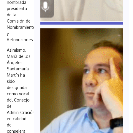
nombrada
presidenta
de la
Comisión de
Nombramientos
y
Retribuciones.
Asimismo,
María de los
Ángeles
Santamaría
Martín ha
sido
designada
como vocal
del Consejo
de
Administración
en calidad
de
consejera