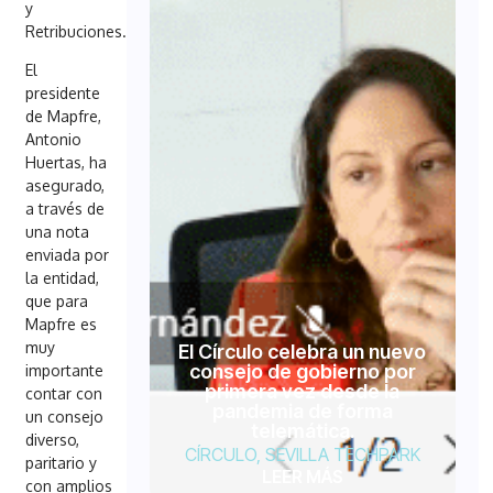
y
Retribuciones.
El
presidente
de Mapfre,
Antonio
Huertas, ha
asegurado,
a través de
una nota
enviada por
la entidad,
que para
Mapfre es
muy
El Círculo celebra un nuevo
consejo de gobierno por
importante
primera vez desde la
contar con
pandemia de forma
un consejo
telemática.
diverso,
CÍRCULO
,
SEVILLA TECHPARK
paritario y
LEER MÁS
con amplios