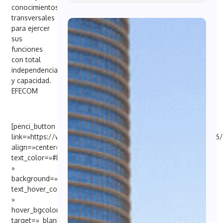
conocimientos
transversales
para ejercer
sus
funciones
con total
independencia
y capacidad.
EFECOM
[penci_button
link=»https://www.expansion.com/empresas/seguros/2025/06
align=»center»
text_color=»#FFFFFF
»
background=»#6EB48C»
text_hover_color=»#FFFFFF
»
hover_bgcolor=»#000098″
target=»_blank»]