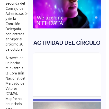
segunda del
Consejo de
Administración
y de la
Comisión
Deleg
ada,
con entrada
en vigor el
ACTIVIDAD DEL CÍRCULO
próximo 30
de octubre.
A través de
un hecho
relevante a
la Comisión
Nacional del
Mercado de
Valores
(CNMV),
Mapfre ha
anunciado
este