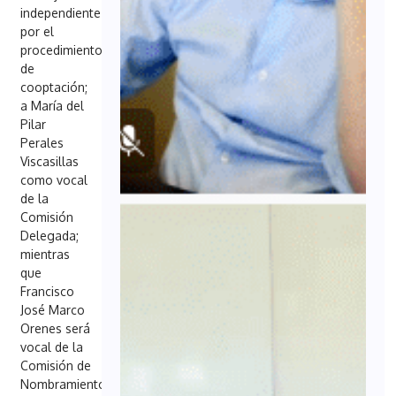
independiente
por el
procedimiento
de
cooptación;
a María del
Pilar
Perales
Viscasillas
como vocal
de la
Comisión
Delegada;
mientras
que
Francisco
José Marco
Orenes será
vocal de la
Comisión de
Nombramientos