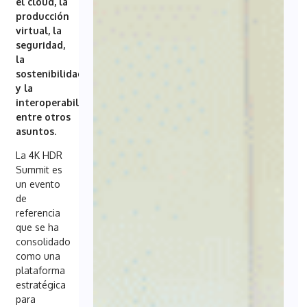
el cloud, la
producción
virtual, la
seguridad,
la
sostenibilidad
y la
interoperabilidad,
entre otros
asuntos
.
La 4K HDR
Summit es
un evento
de
referencia
que se ha
consolidado
como una
plataforma
estratégica
para