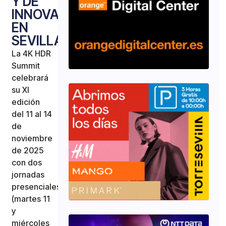
Y DE
INNOVACIÓN
EN
SEVILLA
La 4K HDR
Summit
celebrará
su XI
edición
del 11 al 14
de
noviembre
de 2025
con dos
jornadas
presenciales
(martes 11
y
miércoles