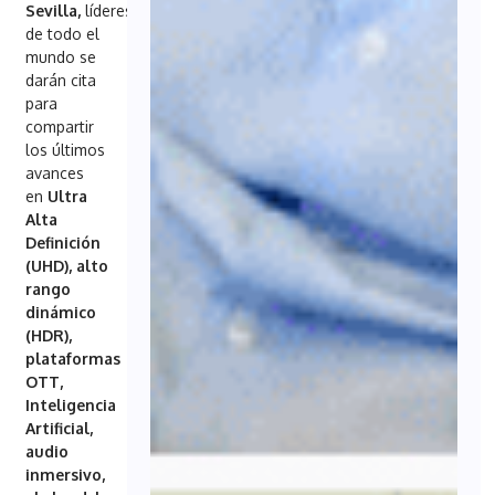
Sevilla,
líderes
de todo el
mundo se
darán cita
para
compartir
los últimos
avances
en
Ultra
Alta
Definición
(UHD), alto
rango
dinámico
(HDR),
plataformas
OTT,
Inteligencia
Artificial,
audio
inmersivo,