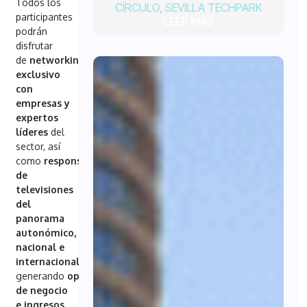
Todos los
CÍRCULO
,
SEVILLA TECHPARK
participantes
LEER MÁS
podrán
disfrutar
de
networking
exclusivo
con
empresas y
expertos
líderes
del
sector, así
como
responsables
de
televisiones
del
panorama
autonómico,
nacional e
internacional
,
generando
oportunidades
de negocio
e ingresos
.