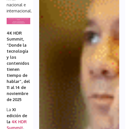
nacional e
internacional.
4K HDR
Summit,
“Donde la
tecnología
y los
contenidos
tienen
tiempo de
hablar”, del
11 al 14 de
noviembre
de 2025
La
XI
edición de
la
4K HDR
Summit
,