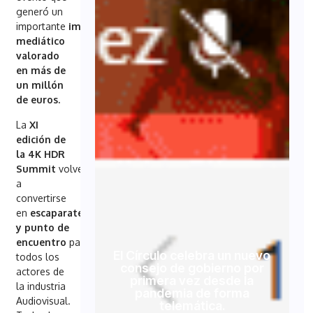
generó un
importante
impacto
mediático
valorado
en más de
un millón
de euros.
La
XI
edición de
la 4K HDR
Summit
volverá
a
convertirse
en
escaparate
y punto de
encuentro
para
El Círculo celebra un nuevo
todos los
consejo de gobierno por
actores de
primera vez desde la
la industria
pandemia de forma
Audiovisual.
telemática.