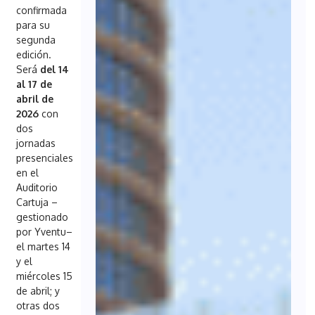
confirmada
para su
segunda
edición.
Será
del 14
al 17 de
abril de
2026
con
dos
jornadas
presenciales
en el
Auditorio
Cartuja –
gestionado
por Yventu–
el martes 14
y el
miércoles 15
de abril; y
otras dos