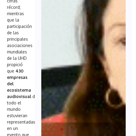
cifras
récord;
mientras
que la
participación
de las
principales
asociaciones
mundiales
de la UHD
propició
que
430
empresas
del
ecosistema
audiovisual
de
todo el
mundo
estuvieran
representadas
en un
evento que