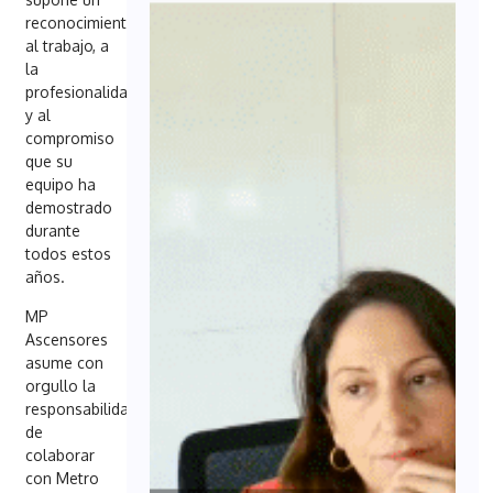
reconocimiento
al trabajo, a
la
profesionalidad
y al
compromiso
que su
equipo ha
demostrado
durante
todos estos
años.
MP
Ascensores
asume con
orgullo la
responsabilidad
de
colaborar
con Metro