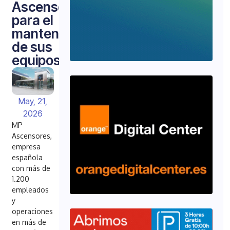
Ascensores
para el
mantenimiento
de sus
equipos
May, 21,
2026
MP
Ascensores,
empresa
española
con más de
1.200
empleados
y
operaciones
en más de