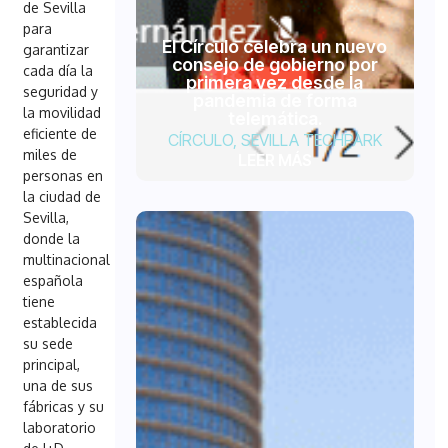
de Sevilla
para
El Círculo celebra un nuevo
garantizar
consejo de gobierno por
cada día la
primera vez desde la
seguridad y
pandemia de forma
la movilidad
telemática.
eficiente de
CÍRCULO
,
SEVILLA TECHPARK
miles de
LEER MÁS
personas en
la ciudad de
Sevilla,
donde la
multinacional
española
tiene
establecida
su sede
principal,
una de sus
fábricas y su
laboratorio