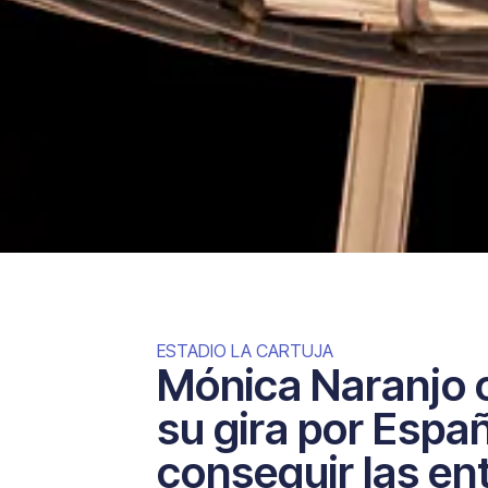
ESTADIO LA CARTUJA
Mónica Naranjo 
su gira por Espa
conseguir las en