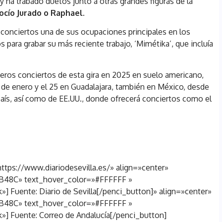
 y ha trabado duetos junto a otras grandes figuras de la
ocío Jurado o Raphael.
s conciertos una de sus ocupaciones principales en los
 para grabar su más reciente trabajo, ‘Mimétika’, que incluía
meros conciertos de esta gira en 2025 en suelo americano,
de enero y el 25 en Guadalajara, también en México, desde
país, así como de EE.UU., donde ofrecerá conciertos como el
ttps://www.diariodesevilla.es/» align=»center»
B48C» text_hover_color=»#FFFFFF »
 Fuente: Diario de Sevilla[/penci_button]» align=»center»
B48C» text_hover_color=»#FFFFFF »
] Fuente: Correo de Andalucía[/penci_button]