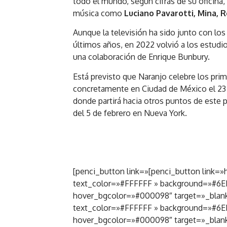
todo el mundo, según cifras de su oficina,
música como
Luciano Pavarotti, Mina, R
Aunque la televisión ha sido junto con lo
últimos años, en 2022 volvió a los estudios
una colaboración de Enrique Bunbury.
Está previsto que Naranjo celebre los pri
concretamente en Ciudad de México el 23 
donde partirá hacia otros puntos de este 
del 5 de febrero en Nueva York.
[penci_button link=»[penci_button link=»h
text_color=»#FFFFFF » background=»#6E
hover_bgcolor=»#000098″ target=»_blank»]
text_color=»#FFFFFF » background=»#6E
hover_bgcolor=»#000098″ target=»_blank»