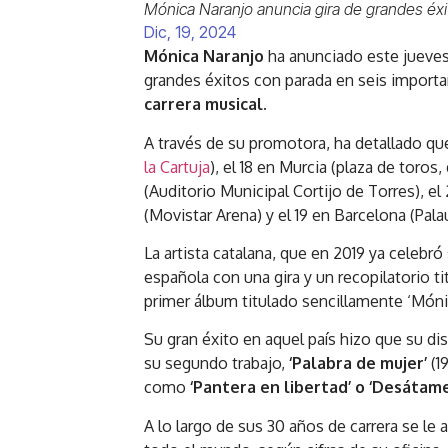
Mónica Naranjo anuncia gira de grandes éx
Dic, 19, 2024
Mónica Naranjo
ha anunciado este jueves 
grandes éxitos con parada en seis import
carrera musical.
A través de su promotora, ha detallado qu
la Cartuja
), el 18 en Murcia (plaza de toro
(Auditorio Municipal Cortijo de Torres), el
(Movistar Arena) y el 19 en Barcelona (Palau
La artista catalana, que en 2019 ya celeb
española con una gira y un recopilatorio t
primer álbum titulado sencillamente ‘Mónic
Su gran éxito en aquel país hizo que su d
su segundo trabajo,
‘Palabra de mujer’
(1
como
‘Pantera en libertad’ o ‘Desátame
A lo largo de sus 30 años de carrera se le