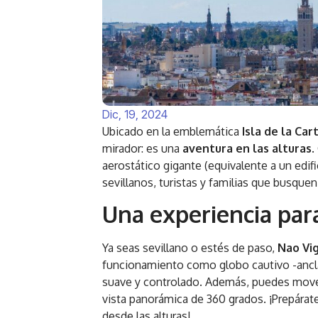
Dic, 19, 2024
U
bicado en la emblemática
Isla de la Car
mirador: es una
aventura en las alturas
.
aerostático gigante (equivalente a un edifi
sevillanos, turistas y familias que busquen
Una experiencia para
Ya seas sevillano o estés de paso,
Nao Vig
funcionamiento como globo cautivo -ancla
suave y controlado. Además, puedes moverte
vista panorámica de 360 grados. ¡Prepára
desde las alturas!