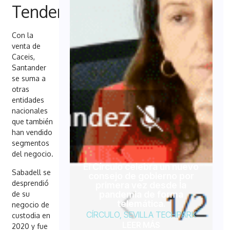
Tendencia
Con la
venta de
Caceis,
Santander
se suma a
otras
entidades
nacionales
que también
han vendido
segmentos
del negocio.
El Círculo celebra un nuevo
Sabadell se
consejo de gobierno por
desprendió
primera vez desde la
pandemia de forma
de su
telemática.
negocio de
CÍRCULO
,
SEVILLA TECHPARK
custodia en
LEER MÁS
2020 y fue