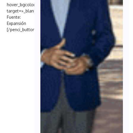
hover_bgcolor=»#000098″
target=»_blank»]
Fuente:
Expansión
[/penci_button]