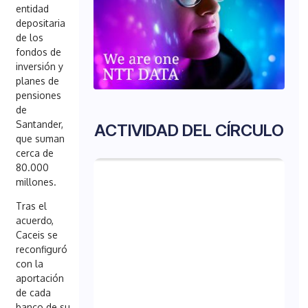
entidad
depositaria
de los
fondos de
inversión y
planes de
pensiones
de
Santander,
ACTIVIDAD DEL CÍRCULO
que suman
cerca de
80.000
m
illones.
Tras el
acuerdo,
Caceis se
reconfiguró
con la
aportación
de cada
banco de su