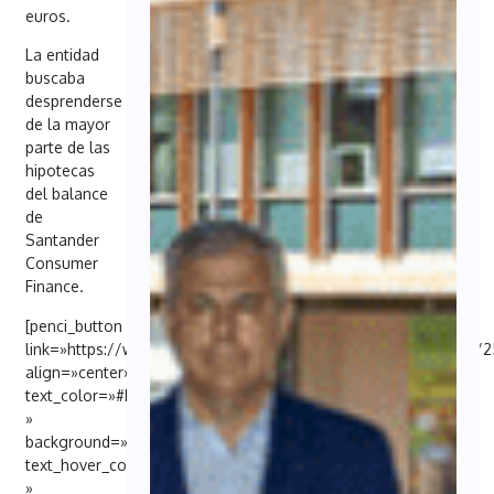
euros.
La entidad
buscaba
desprenderse
de la mayor
parte de las
hipotecas
del balance
de
Santander
Consumer
Finance.
[penci_button
link=»https://www.expansion.com/empresas/seguros/2025/11/
align=»center»
text_color=»#FFFFFF
»
background=»#6EB48C»
text_hover_color=»#FFFFFF
»