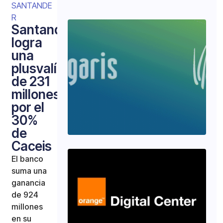
SANTANDE
R
Santander
logra
una
plusvalía
de 231
millones
por el
30%
de
Caceis
El banco
suma una
ganancia
de 924
millones
en su