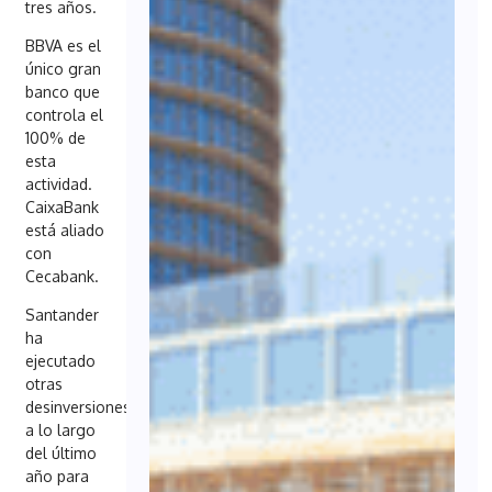
tres años.
BBVA es el
único gran
banco que
controla el
100% de
esta
actividad.
CaixaBank
está aliado
con
Cecabank.
Santander
ha
ejecutado
otras
desinversiones
a lo largo
del último
año para