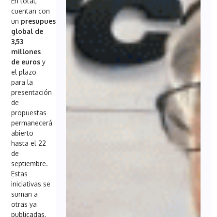
En total,
cuentan con
un
presupuesto
global de
3,53
millones
de euros
y
el plazo
para la
presentación
de
propuestas
permanecerá
abierto
hasta el 22
de
septiembre.
Estas
iniciativas se
suman a
otras ya
publicadas,