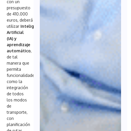
con un
presupuesto
de 410.000
euros, deberá
utilizar
Inteligencia
Artificial
(IA) y
aprendizaje
automático
,
de tal
manera que
permita
funcionalidades
como la
integración
de todos
los modos
de
transporte,
con
planificación
de rutas,