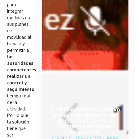
para
integrar
medidas en
sus planes
de
movilidad al
trabajo y
permitir a
las
autoridades
competentes
realizar un
control y
seguimiento
en
tiempo real
de la
actividad.
El Círculo celebra un nuevo
consejo de gobierno por
Por lo que
primera vez desde la
la solución
pandemia de forma
tiene que
telemática.
ser
CÍRCULO
,
SEVILLA TECHPARK