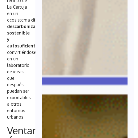
recinto de
La Cartuja
en un
ecosistema
digital,
descarbonizado,
sostenible
y
autosuficiente
energéticamente,
convirtiéndose
en un
laboratorio
de ideas
que
después
puedan ser
exportables
a otros
entornos
urbanos.
Ventanilla