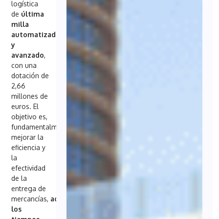
logística
de
última
milla
automatizado
y
avanzado
,
con una
dotación de
2,66
millones de
euros. El
objetivo es,
fundamentalmente,
mejorar la
eficiencia y
la
efectividad
de la
entrega de
mercancías,
acortando
los