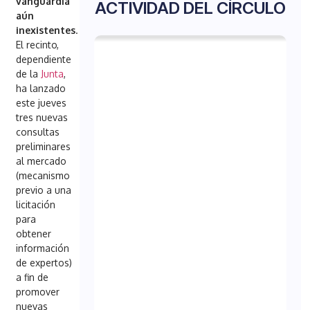
vanguardia
ACTIVIDAD DEL CÍRCULO
aún
inexistentes
.
El recinto,
dependiente
de la
Junta
,
ha lanzado
este jueves
tres nuevas
consultas
preliminares
al mercado
(mecanismo
previo a una
licitación
para
obtener
información
de expertos)
a fin de
promover
nuevas