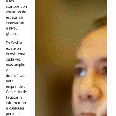
a las
startups con
vocación de
escalar su
innovación
a nivel
global.
En Sevilla
existe un
ecosistema
cada vez
más amplio
y
diversificado
para
emprender.
Con el fin de
facilitar la
información
a cualquier
persona