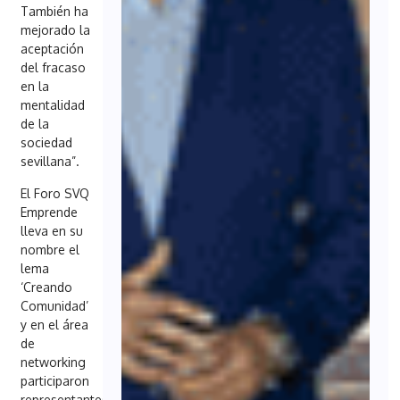
También ha
mejorado la
aceptación
del fracaso
en la
mentalidad
de la
sociedad
sevillana”.
El Foro SVQ
Emprende
lleva en su
nombre el
lema
‘Creando
Comunidad’
y en el área
de
networking
participaron
representantes