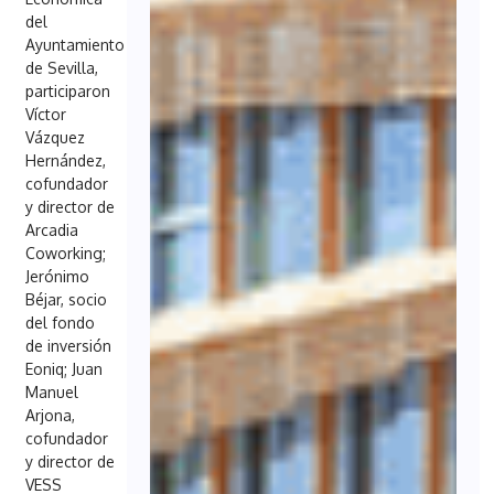
del
Ayuntamiento
de Sevilla,
participaron
Víctor
Vázquez
Hernández,
cofundador
y director de
Arcadia
Coworking;
Jerónimo
Béjar, socio
del fondo
de inversión
Eoniq; Juan
Manuel
Arjona,
cofundador
y director de
VESS