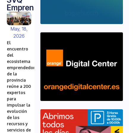
Emprende
May, 18,
2026
El
encuentro
del
ecosistema
emprendedor
de la
provincia
reúne a 200
expertos
para
impulsar la
evolución
de los
recursos y
servicios de