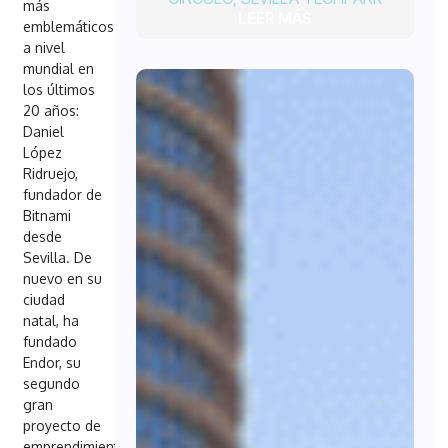
más
LEER MÁS
emblemáticos
a nivel
mundial en
los últimos
20 años:
Daniel
López
Ridruejo,
fundador de
Bitnami
desde
Sevilla. De
nuevo en su
ciudad
natal, ha
fundado
Endor, su
segundo
gran
proyecto de
emprendimiento