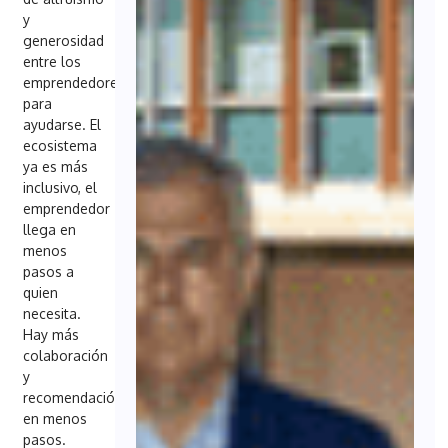
y
generosidad
entre los
emprendedores
para
ayudarse. El
ecosistema
ya es más
inclusivo, el
emprendedor
llega en
menos
pasos a
quien
necesita.
Hay más
colaboración
y
recomendación
en menos
pasos.