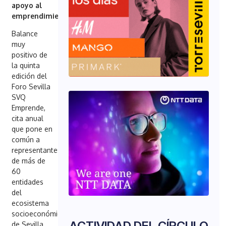
apoyo al
emprendimiento
Balance
muy
positivo de
la quinta
edición del
Foro Sevilla
SVQ
Emprende,
cita anual
que pone en
común a
representantes
de más de
60
entidades
del
ecosistema
socioeconómico
ACTIVIDAD DEL CÍRCULO
de Sevilla