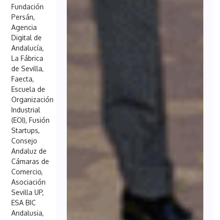
Fundación
Persán,
Agencia
Digital de
Andalucía,
La Fábrica
de Sevilla,
Faecta,
Escuela de
Organización
Industrial
(EOI), Fusión
Startups,
Consejo
Andaluz de
Cámaras de
Comercio,
Asociación
Sevilla UP,
ESA BIC
Andalusia,