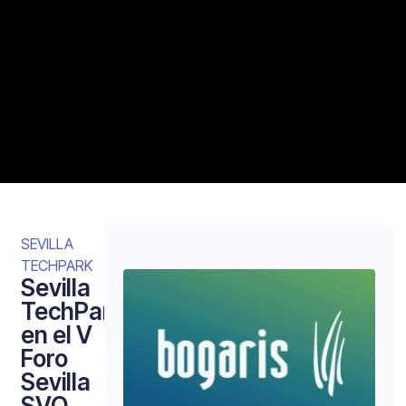
SEVILLA
TECHPARK
Sevilla
TechPark,
en el V
Foro
Sevilla
SVQ