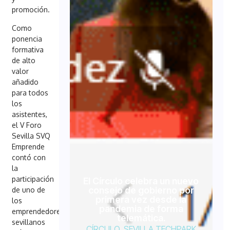
promoción.
Como
ponencia
formativa
de alto
valor
añadido
para todos
los
asistentes,
el V Foro
Sevilla SVQ
Emprende
contó con
la
participación
El Círculo celebra un nuevo
consejo de gobierno por
de uno de
primera vez desde la
los
pandemia de forma
emprendedores
telemática.
sevillanos
CÍRCULO
,
SEVILLA TECHPARK