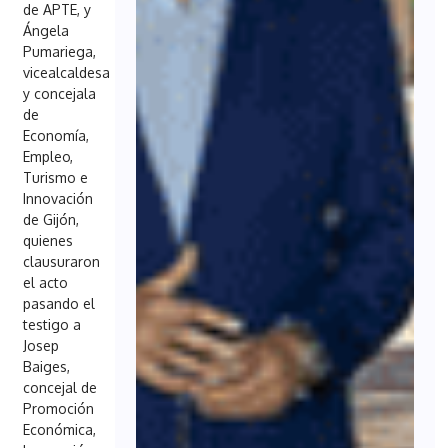
de APTE, y
Ángela
Pumariega,
vicealcaldesa
y concejala
de
Economía,
Empleo,
Turismo e
Innovación
de Gijón,
quienes
clausuraron
el acto
pasando el
testigo a
Josep
Baiges,
concejal de
Promoción
Económica,