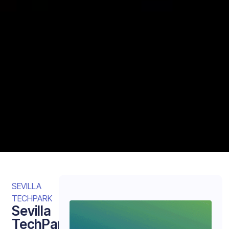
SEVILLA
TECHPARK
Sevilla
TechPark,