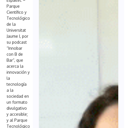
Espaitec
–
Parque
Cient
ífico y
Tecnológico
de la
Universitat
Jaume I, por
su podcast
“Innobar
con B de
Bar”, que
acerca la
innovación y
la
tecnología
a la
sociedad en
un formato
divulgativo
y accesible;
y al Parque
Tecnológico