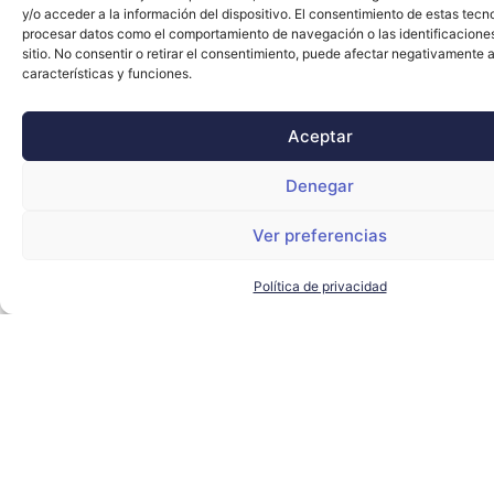
y/o acceder a la información del dispositivo. El consentimiento de estas tecn
procesar datos como el comportamiento de navegación o las identificacione
sitio. No consentir o retirar el consentimiento, puede afectar negativamente a
características y funciones.
Aceptar
Denegar
El alcalde de Sevilla visita
Ver preferencias
Torre Sevilla para conocer los
proyectos de futuro del
complejo
Política de privacidad
AYUNTAMIENTO DE SEVILLA
,
SEVILLA TECHPARK
,
TORRE
SEVILLA
LEER MÁS