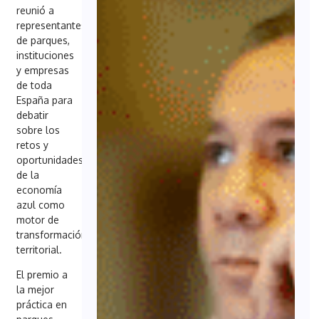
reunió a
representantes
de parques,
instituciones
y empresas
de toda
España para
debatir
sobre los
retos y
oportunidades
de la
economía
azul como
motor de
transformación
territorial.
El premio a
la mejor
práctica en