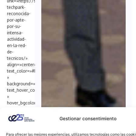
link=»https://sevillatechpark.es/sevilla-
techpark-
reconocida-
por-apte-
por-su-
intensa-
actividad-
en-la-red-
de-
tecnicos/»
align=»center»
text_color=»#FFFFFF
»
background=»#6EB48C»
text_hover_color=»#FFFFFF
»
hover_bgcolor=»#000098″
target=»_blank»]
Fuente:
Gestionar consentimiento
Sevilla
TechPark[/penci_button]
Para ofrecer las mejores experiencias, utilizamos tecnologías como las cook