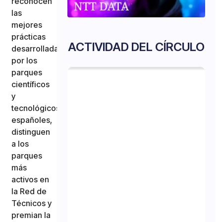
reconocen
las
mejores
prácticas
ACTIVIDAD DEL CÍRCULO
desarrolladas
por los
parques
científicos
y
tecnológicos
españoles,
distinguen
a los
parques
más
activos en
la Red de
Técnicos y
premian la