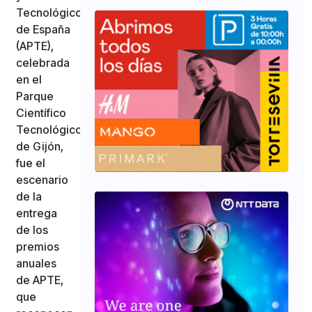
Tecnológicos
de España
(APTE),
celebrada
en el
Parque
Científico
Tecnológico
de Gijón,
fue el
escenario
de la
entrega
de los
premios
anuales
de APTE,
que