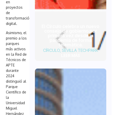
en
proyectos
de
transformación
digital.
El Círculo celebra un nuevo
consejo de gobierno por
Asimismo, el
primera vez desde la
premio a los
pandemia de forma
parques
telemática.
más activos
CÍRCULO
,
SEVILLA TECHPARK
en la Red de
LEER MÁS
Técnicos de
APTE
durante
2024
distinguió al
Parque
Científico de
la
Universidad
Miguel
Hernández