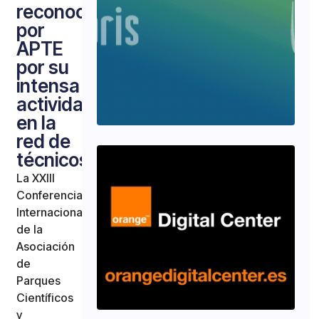
reconocida
por
APTE
por su
intensa
actividad
en la
red de
técnicos
La XXIII
Conferencia
Internacional
de la
Asociación
de
Parques
Científicos
y