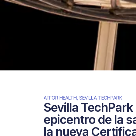
AFFOR HEALTH
,
SEVILLA TECHPARK
Sevilla TechPark 
epicentro de la s
la nueva Certific