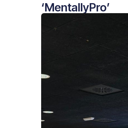
‘MentallyPro’