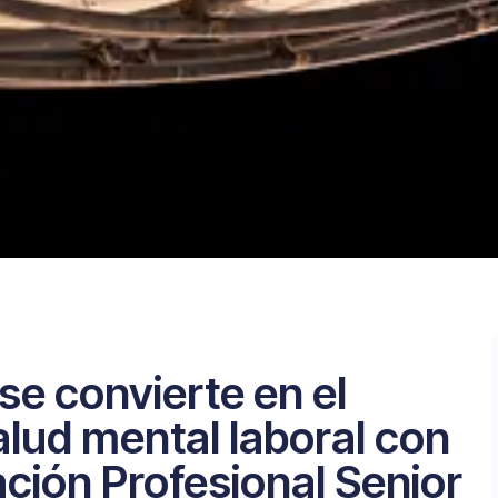
se convierte en el
alud mental laboral con
ación Profesional Senior