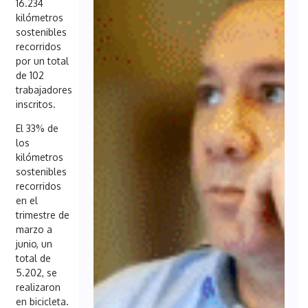
16.234
kilómetros
sostenibles
recorridos
por un total
de 102
trabajadores
inscritos.
El 33% de
los
kilómetros
sostenibles
recorridos
en el
trimestre de
marzo a
junio, un
total de
5.202, se
realizaron
en bicicleta.