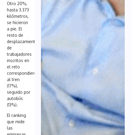
Otro 20%,
hasta 3.373
kilómetros,
se hicieron
a pie. El
resto de
desplazamientos
de
trabajadores
inscritos en
el reto
correspondieron
al tren
(17%),
seguido por
autobús
(13%).
El ranking
que mide
las
empresas