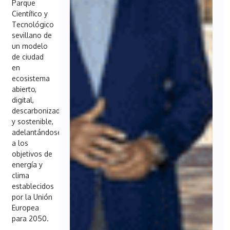
Parque
Científico y
Tecnológico
sevillano de
un modelo
de ciudad
en
ecosistema
abierto,
digital,
descarbonizado
y sostenible,
adelantándose
a los
objetivos de
energía y
clima
establecidos
por la Unión
Europea
para 2050.