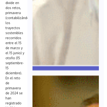
divide en
dos retos,
primavera
(contabilizándose
los
trayectos
sostenibles
recorridos
entre el 15
de marzo y
el 15 junio) y
otoño (15
septiembre-
15
diciembre).
En el reto
de
primavera
de 2024 se
han
registrado