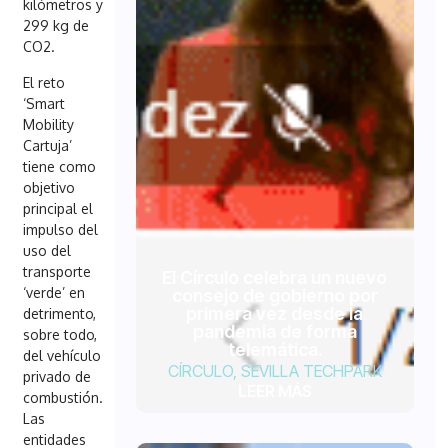
kilómetros y
299 kg de
CO2.
El reto
‘Smart
Mobility
Cartuja’
tiene como
objetivo
principal el
impulso del
uso del
transporte
El Círculo celebra un nuevo
‘verde’ en
consejo de gobierno por
primera vez desde la
detrimento,
pandemia de forma
sobre todo,
telemática.
del vehículo
CÍRCULO
,
SEVILLA TECHPARK
privado de
LEER MÁS
combustión.
Las
entidades