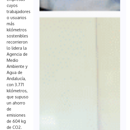
cuyos
trabajadores
o usuarios
más
kilómetros
sostenibles
recorrieron
lo lidera la
Agencia de
Medio
Ambiente y
Agua de
Andalucía,
con 3.771
kilómetros,
que supuso
un ahorro
de
emisiones
de 604 kg
de CO2.