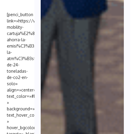
[penci_button
link=»https://www.pctcartuja.es/noticias/%E2%80%98smart-
mobility-
cartuja%E2%80%99-
ahorra-la-
emisi%C3%B3n-
la-
atm%C3%B3sfera-
de-24-
toneladas-
de-co2-en-
solo»
align=»center»
text_color=»#FFFFFF
»
background=»#6EB48C»
text_hover_color=»#FFFFFF
»
hover_bgcolor=»#000098″
target=»_blank»]