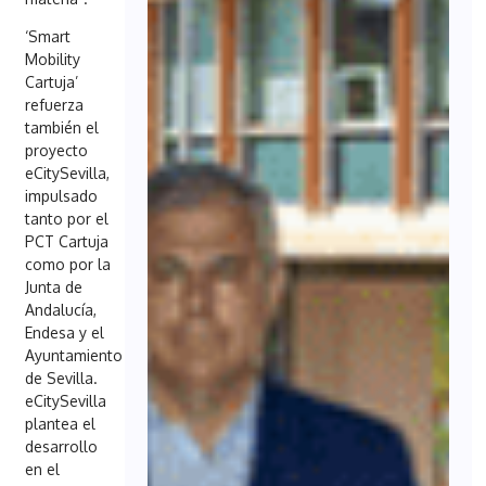
‘Smart
Mobility
Cartuja’
refuerza
también el
proyecto
eCitySevilla,
impulsado
tanto por el
PCT Cartuja
como por la
Junta de
Andalucía,
Endesa y el
Ayuntamiento
de Sevilla.
eCitySevilla
plantea el
desarrollo
en el