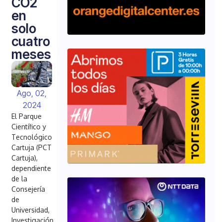
CO2
en
solo
cuatro
meses
Ago, 02,
2024
El Parque
Científico y
Tecnológico
Cartuja (PCT
Cartuja),
dependiente
de la
Consejería
de
Universidad,
Investigación