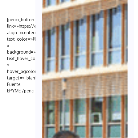
[penci_button
link=»https://epyme.es/web//c/movesiii_sur37″
align=»center»
text_color=»#FFFFFF
»
background=»#6EB48C»
text_hover_color=»#FFFFFF
»
hover_bgcolor=»#000098″
target=»_blank»]
Fuente:
EPYME[/penci_button]