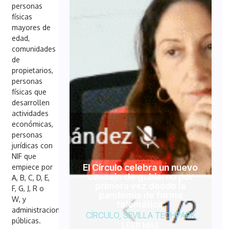
personas
físicas
mayores de
edad,
comunidades
de
propietarios,
personas
físicas que
desarrollen
actividades
económicas,
personas
jurídicas con
NIF que
El Círculo celebra un nuevo
empiece por
consejo de gobierno por
A, B, C, D, E,
primera vez desde la
F, G, J, R o
pandemia de forma
W, y
telemática.
administraciones
CÍRCULO
,
SEVILLA TECHPARK
públicas.
LEER MÁS