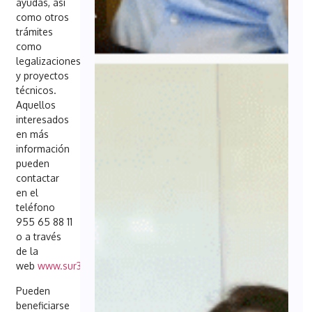
ayudas, así
como otros
trámites
como
legalizaciones
y proyectos
técnicos.
Aquellos
interesados
en más
información
pueden
contactar
en el
teléfono
955 65 88 11
o a través
de la
web
www.sur37.com
Pueden
beneficiarse