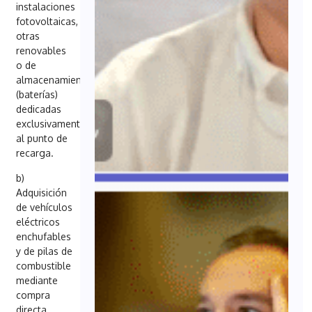
instalaciones
fotovoltaicas,
otras
renovables
o de
almacenamiento
(baterías)
dedicadas
exclusivamente
al punto de
recarga.
b)
Adquisición
de vehículos
eléctricos
enchufables
y de pilas de
combustible
mediante
compra
directa,