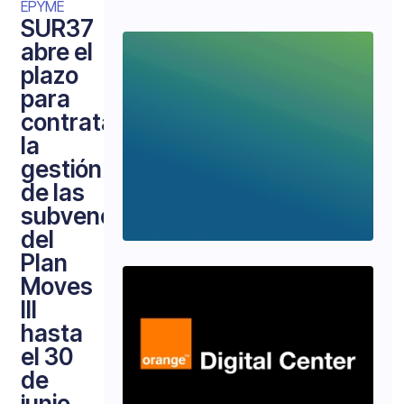
EPYME
SUR37
abre el
plazo
para
contratar
la
gestión
de las
subvenciones
del
Plan
Moves
III
hasta
el 30
de
junio