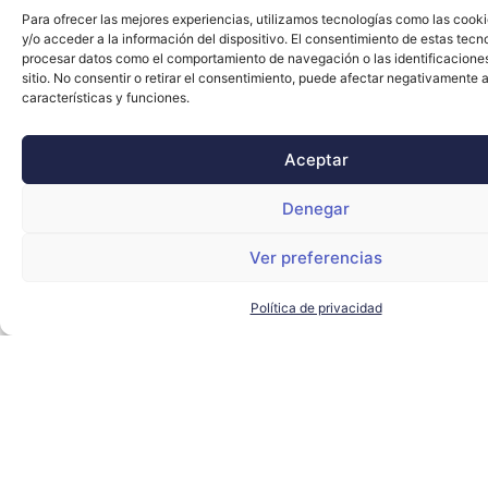
Para ofrecer las mejores experiencias, utilizamos tecnologías como las cook
y/o acceder a la información del dispositivo. El consentimiento de estas tecn
procesar datos como el comportamiento de navegación o las identificacione
sitio. No consentir o retirar el consentimiento, puede afectar negativamente a
características y funciones.
Aceptar
Denegar
Ver preferencias
Política de privacidad
El Círculo de Empresarios de Cartuja e
Intelqualia, Investigación de Mercados &
Estudios de Prestigio firman un acuerdo
estratégico para potenciar el valor a las
empresas asociadas
INTELQUALIA
LEER MÁS