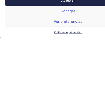
Aceptar
Denegar
Ver preferencias
Política de privacidad
Quirónprevención repite como servicio oficial
de fisioterapia de las Titan World Series
QUIRÓNPREVENCIÓN
LEER MÁS