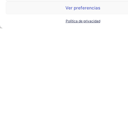
Ver preferencias
Política de privacidad
El alcalde de Sevilla visita
Torre Sevilla para conocer los
proyectos de futuro del
complejo
AYUNTAMIENTO DE SEVILLA
,