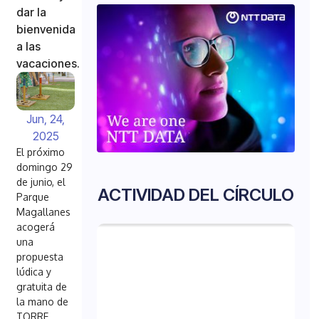
dar la
bienvenida
a las
vacaciones.
Jun, 24,
2025
El próximo
domingo 29
de junio, el
ACTIVIDAD DEL CÍRCULO
Parque
Magallanes
acogerá
una
propuesta
lúdica y
gratuita de
la mano de
TORRE