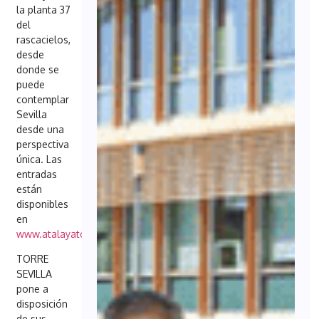
la planta 37
del
rascacielos,
desde
donde se
puede
contemplar
Sevilla
desde una
perspectiva
única. Las
entradas
están
disponibles
en
www.atalayatorresevilla.com
.
TORRE
SEVILLA
pone a
disposición
de sus