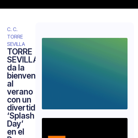
C. C.
TORRE
SEVILLA
TORRE
SEVILLA
da la
bienvenida
al
verano
con un
divertido
‘Splash
Day’
en el