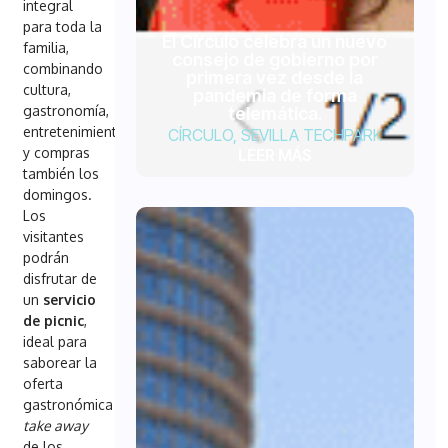
integral
para toda la
El Círculo celebra un nuevo
familia,
consejo de gobierno por
combinando
primera vez desde la
cultura,
pandemia de forma
gastronomía,
telemática.
entretenimiento
CÍRCULO
,
SEVILLA TECHPARK
y compras
LEER MÁS
también los
domingos.
Los
visitantes
podrán
disfrutar de
un
servicio
de picnic
,
ideal para
saborear la
oferta
gastronómica
take away
de los