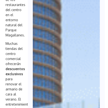
restaurantes
del centro
en el
entorno
natural del
Parque
Magallanes.
Muchas
tiendas del
centro
comercial
ofrecerán
descuentos
exclusivos
para
renovar el
armario de
cara al
verano. El
entretenimiento