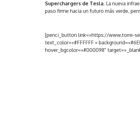
Superchargers de Tesla
. La nueva infra
paso firme hacia un futuro más verde, pen
[penci_button link=»https://www.torre-s
text_color=»#FFFFFF » background=»#6E
hover_bgcolor=»#000098″ target=»_blank»