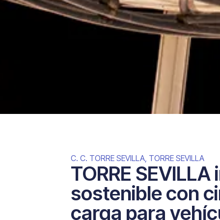
C. C. TORRE SEVILLA
,
TORRE SEVILLA
TORRE SEVILLA i
sostenible con c
carga para vehíc