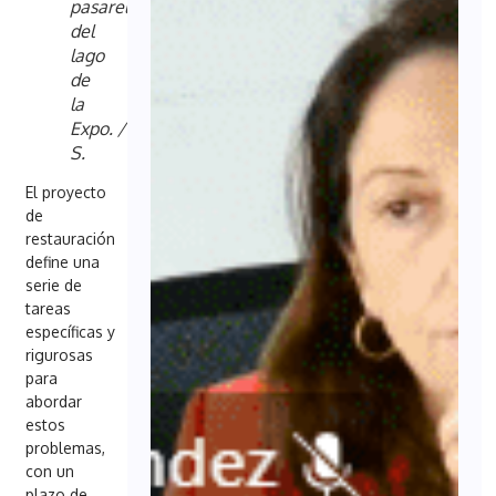
pasarela
del
lago
de
la
Expo.
/
D.
S.
El proyecto
de
restauración
define una
serie de
tareas
específicas y
rigurosas
para
abordar
estos
problemas,
con un
plazo de