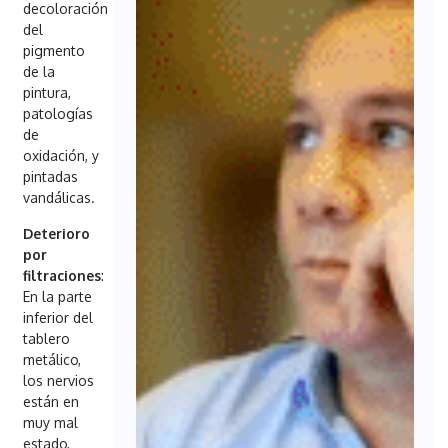
decoloración
del
pigmento
de la
pintura,
patologías
de
oxidación, y
pintadas
vandálicas.
Deterioro
por
filtraciones
:
En la parte
inferior del
tablero
metálico,
los nervios
están en
muy mal
estado,