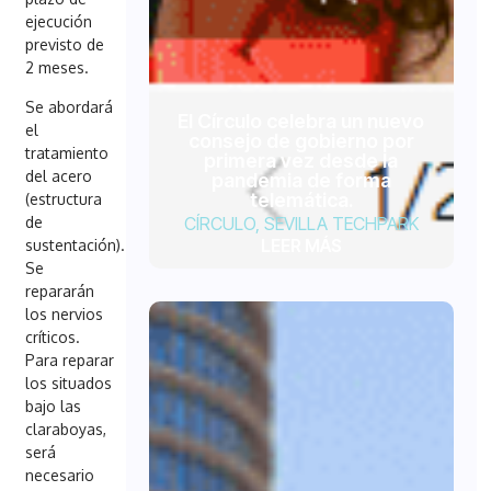
ejecución
previsto de
2 meses.
Se abordará
El Círculo celebra un nuevo
el
consejo de gobierno por
tratamiento
primera vez desde la
del acero
pandemia de forma
telemática.
(estructura
de
CÍRCULO
,
SEVILLA TECHPARK
LEER MÁS
sustentación).
Se
repararán
los nervios
críticos.
Para reparar
los situados
bajo las
claraboyas,
será
necesario