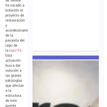
de Sevilla
ha sacado a
licitación el
proyecto de
restauración
y
acondicionamiento
de la
pasarela del
lago de
la
Expo’92
.
Esta
actuación
busca dar
solución a
las graves
patologías
que afectan
a la
estructura
de este
puente