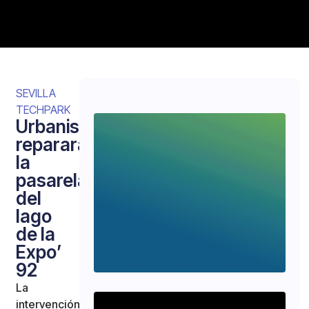
SEVILLA
TECHPARK
Urbanismo
reparará
la
pasarela
del
lago
de la
Expo’
92
La
intervención,