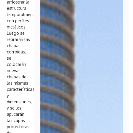
arriostrar la
estructura
temporalmente
con perfiles
metálicos.
Luego se
retirarán las
chapas
corroídas,
se
colocarán
nuevas
chapas de
las mismas
características
y
dimensiones,
y se les
aplicarán
las capas
protectoras
de