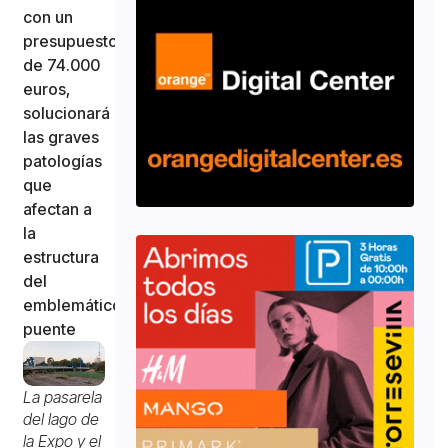
con un
presupuesto
de 74.000
euros,
solucionará
las graves
patologías
que
afectan a
la
estructura
del
emblemático
puente
La pasarela
del lago de
la Expo y el