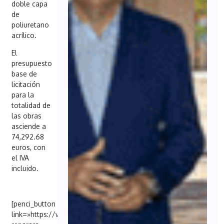
doble capa
de
poliuretano
acrílico.
El
presupuesto
base de
licitación
para la
totalidad de
las obras
asciende a
74,292.68
euros, con
el IVA
incluido.
[penci_button
link=»https://www.diariodesevilla.es/sevilla/urbanismo-