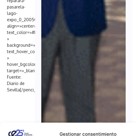
reparara-
pasarela-
lago-
expo_0_2005090502.html»
align=»center»
text_color=»#FFFFFF
»
background=»#6EB48C»
text_hover_color=»#FFFFFF
»
hover_bgcolor=»#000098″
target=»_blank»]
Fuente:
Diario de
Sevilla[/penci_button]
Gestionar consentimiento