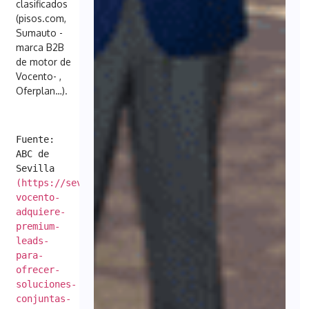
clasificados
(pisos.com,
Sumauto -
marca B2B
de motor de
Vocento- ,
Oferplan…).
Fuente: 
ABC de 
Sevilla 
(https://sevilla.abc.es/economia/abci-
vocento-
adquiere-
premium-
leads-
para-
ofrecer-
soluciones-
conjuntas-