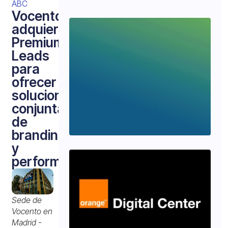
ABC
Vocento
adquiere
Premium
Leads
para
ofrecer
soluciones
conjuntas
de
branding
y
performance
Sede de
Vocento en
Madrid -