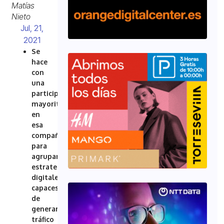
Matías
Nieto
Jul, 21,
2021
Se
hace
con
una
participación
mayoritaria
en
esa
compañía
para
agrupar
estrategias
digitales
capaces
de
generar
tráfico