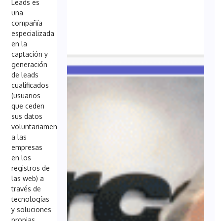
Leads es
una
compañía
especializada
en la
captación y
generación
de leads
cualificados
(usuarios
que ceden
sus datos
voluntariamente
a las
empresas
en los
registros de
las web) a
través de
tecnologías
y soluciones
propias