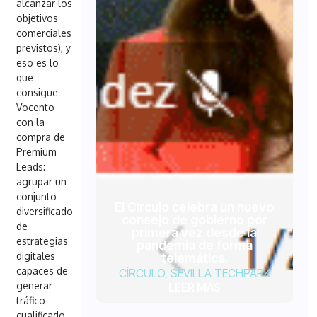
alcanzar los
objetivos
comerciales
previstos), y
eso es lo
que
consigue
Vocento
con la
compra de
Premium
Leads:
agrupar un
conjunto
El Círculo celebra un nuevo
diversificado
consejo de gobierno por
de
primera vez desde la
estrategias
pandemia de forma
digitales
telemática.
capaces de
CÍRCULO
,
SEVILLA TECHPARK
generar
LEER MÁS
tráfico
cualificado