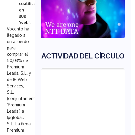
cualificado
en
sus
‘web’.
Vocento ha
llegado a
un acuerdo
para
comprar el
ACTIVIDAD DEL CÍRCULO
50,03% de
Premium
Leads, S.L. y
de IP Web
Services,
S.L.
(conjuntamente,
‘Premium
Leads’) a
Ipglobal.
S.L. La firma
Premium