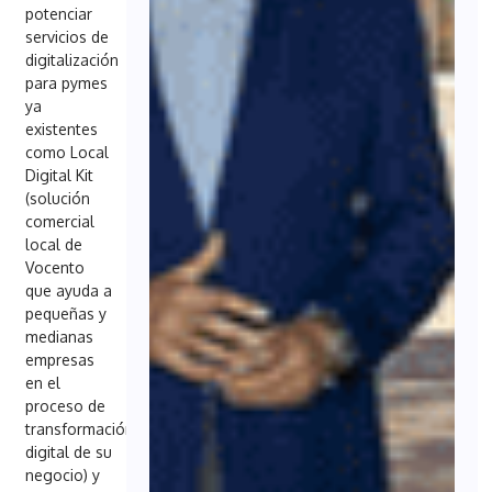
potenciar
servicios de
digitalización
para pymes
ya
existentes
como Local
Digital Kit
(solución
comercial
local de
Vocento
que ayuda a
pequeñas y
medianas
empresas
en el
proceso de
transformación
digital de su
negocio) y