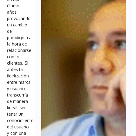
últimos
años
provocando
un cambio
de
paradigma a
la hora de
relacionarse
con los
clientes. Si
antes la
fidelización
entre marca
y usuario
transcurría
de manera
lineal, sin
tener un
conocimiento
del usuario
y con una