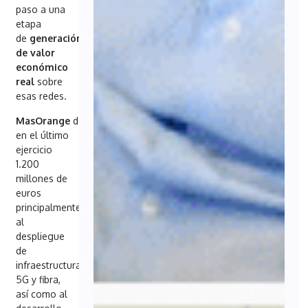
paso a una
etapa
de
generación
de valor
económico
real
sobre
esas redes.
MasOrange
destinó
en el último
ejercicio
1.200
millones de
euros
principalmente
al
despliegue
de
infraestructuras
5G y fibra,
así como al