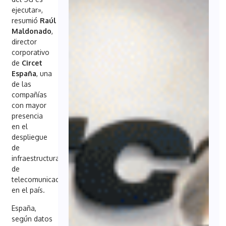
ejecutar»,
resumió
Raúl
Maldonado
,
director
corporativo
de
Circet
España
, una
de las
compañías
con mayor
presencia
en el
despliegue
de
infraestructuras
de
telecomunicaciones
en el país.
España,
según datos