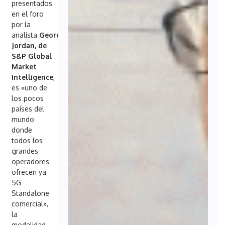
presentados
en el foro
por la
analista
Georgia
Jordan, de
S&P Global
Market
Intelligence
,
es «uno de
los pocos
países del
mundo
donde
todos los
grandes
operadores
ofrecen ya
5G
Standalone
comercial»,
la
modalidad