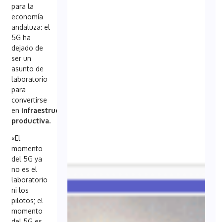
para la
economía
andaluza: el
5G ha
dejado de
ser un
asunto de
laboratorio
para
convertirse
en
infraestructura
productiva.
«El
momento
del 5G ya
no es el
laboratorio
ni los
pilotos; el
momento
del 5G es