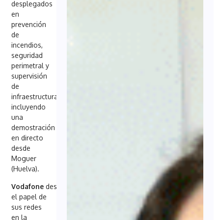
desplegados
en
prevención
de
incendios,
seguridad
perimetral y
supervisión
de
infraestructuras,
incluyendo
una
demostración
en directo
desde
Moguer
(Huelva).
Vodafone
destacó
el papel de
sus redes
en la