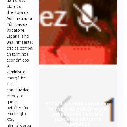
de
Teresa
Llamas
,
directora de
Administraciones
Públicas de
Vodafone
España, sino
una
infraestructura
crítica
comparable,
en términos
económicos,
al
suministro
energético.
«La
conectividad
es hoy lo
que el
El Círculo celebra un nuevo
petróleo fue
consejo de gobierno por
primera vez desde la
en el siglo
pandemia de forma
XX»,
telemática.
afirmó
Nerea