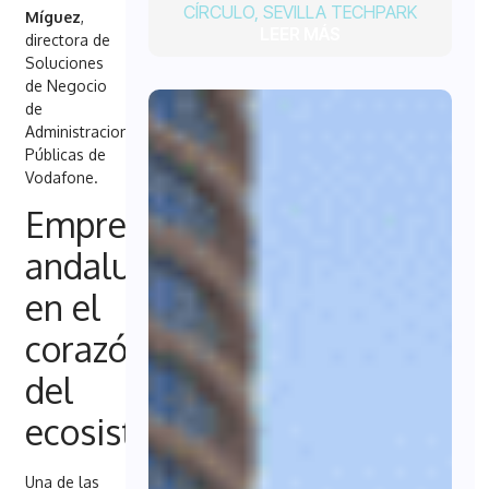
CÍRCULO
,
SEVILLA TECHPARK
Míguez
,
LEER MÁS
directora de
Soluciones
de Negocio
de
Administraciones
Públicas de
Vodafone.
Empresas
andaluzas,
en el
corazón
del
ecosistema
Una de las