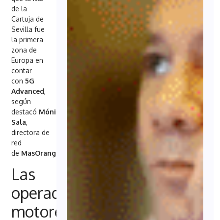
de la
Cartuja de
Sevilla fue
la primera
zona de
Europa en
contar
con
5G
Advanced
,
según
destacó
Mónica
Sala
,
directora de
red
de
MasOrange
.
Las
operadoras,
motores