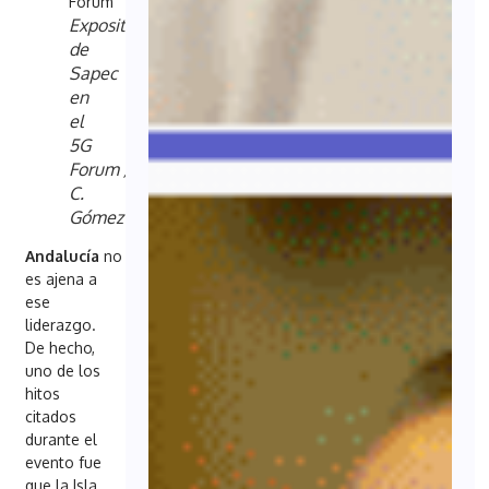
Expositor
de
Sapec
en
el
5G
Forum / S.
C.
Gómez
Andalucía
no
es ajena a
ese
liderazgo.
De hecho,
uno de los
hitos
citados
durante el
evento fue
que la Isla