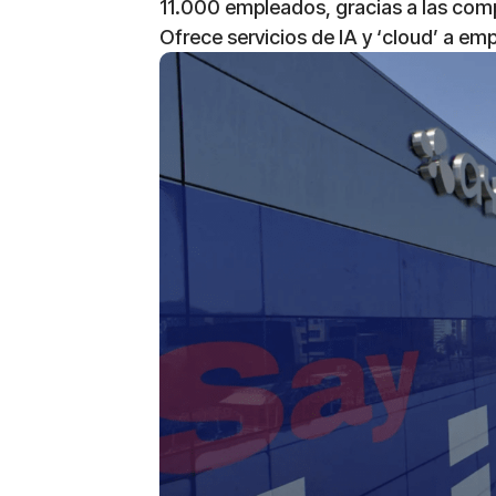
11.000 empleados, gracias a las co
Ofrece servicios de IA y ‘cloud’ a em