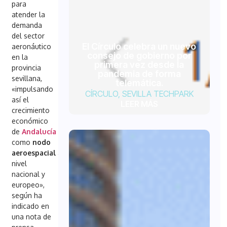
para
atender la
demanda
del sector
El Círculo celebra un nuevo
aeronáutico
consejo de gobierno por
en la
primera vez desde la
provincia
pandemia de forma
sevillana,
telemática.
«impulsando
CÍRCULO
,
SEVILLA TECHPARK
así el
LEER MÁS
crecimiento
económico
de
Andalucía
como
nodo
aeroespacial
a
nivel
nacional y
europeo»,
según ha
indicado en
una nota de