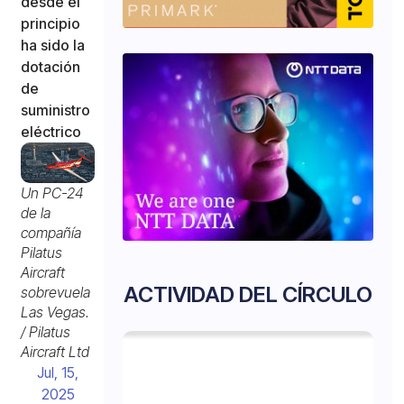
desde el
principio
ha sido la
dotación
de
suministro
eléctrico
Un PC-24
de la
compañía
Pilatus
Aircraft
ACTIVIDAD DEL CÍRCULO
sobrevuela
Las Vegas.
/ Pilatus
Aircraft Ltd
Jul, 15,
2025