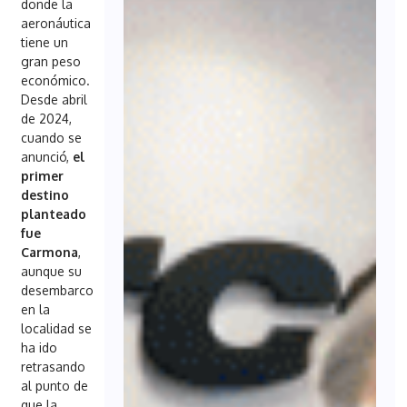
donde la
aeronáutica
tiene un
gran peso
económico.
Desde abril
de 2024,
cuando se
anunció,
el
primer
destino
planteado
fue
Carmona
,
aunque su
desembarco
en la
localidad se
ha ido
retrasando
al punto de
que la