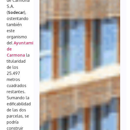
de Carmona
S.A.
(
Sodecar
),
ostentando
también
este
organismo
del
Ayuntamiento
de
Carmona
la
titularidad
de los
25.497
metros
cuadrados
restantes.
Sumando la
edificabilidad
de las dos
parcelas, se
podría
construir