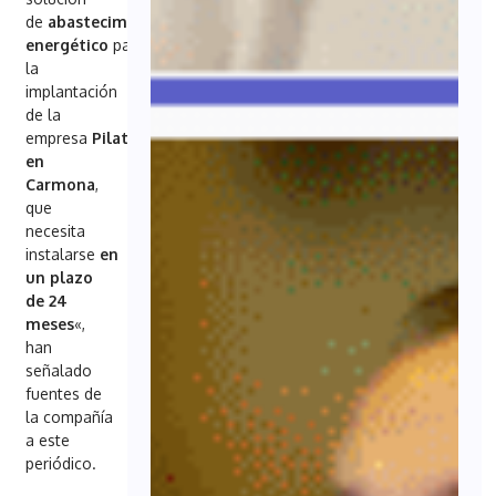
de
abastecimiento
energético
para
la
implantación
de la
empresa
Pilatus
en
Carmona
,
que
necesita
instalarse
en
un plazo
de 24
meses
«,
han
señalado
fuentes de
la compañía
a este
periódico.