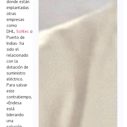
donde están
implantadas
otras
empresas
como
DHL,
Sofitec
o
Puerto de
Indias- ha
sido el
relacionado
con la
dotación de
suministro
eléctrico.
Para salvar
este
contratiempo,
«Endesa
está
liderando
una
solución