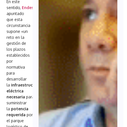
En este
sentido,
Endesa
ha
apuntado
que esta
circunstancia
supone «un
reto en la
gestión de
los plazos
establecidos
por
normativa
para
desarrollar
la
infraestructura
eléctrica
necesaria
para
suministrar
la
potencia
requerida
por
el parque
logístico de