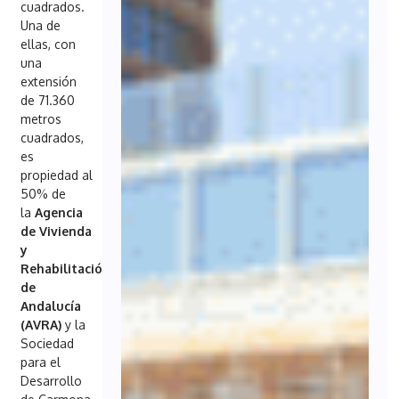
cuadrados.
Una de
ellas, con
una
extensión
de 71.360
metros
cuadrados,
es
propiedad al
50% de
la
Agencia
de Vivienda
y
Rehabilitación
de
Andalucía
(AVRA)
y la
Sociedad
para el
Desarrollo