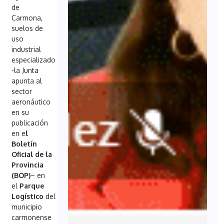
de
Carmona,
suelos de
uso
industrial
especializado
-la Junta
apunta al
sector
aeronáutico
en su
publicación
en e
l
Boletín
Oficial de la
Provincia
(BOP)
– en
el
Parque
Logístico
del
municipio
carmonense