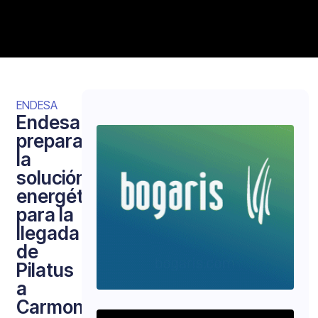
ENDESA
Endesa
prepara
la
solución
energética
para la
llegada
de
Pilatus
a
Carmona