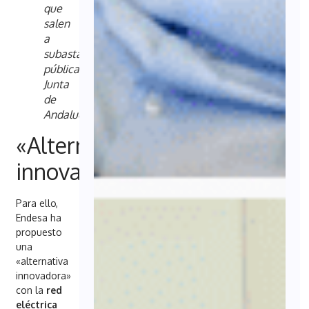
que
salen
a
subasta
pública.
/
Junta
de
Andalucía
«Alternativa
innovadora»
Para ello,
Endesa ha
propuesto
una
«alternativa
innovadora»
con la
red
eléctrica