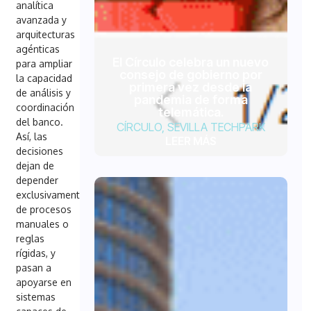
analítica
avanzada y
arquitecturas
agénticas
El Círculo celebra un nuevo
para ampliar
consejo de gobierno por
la capacidad
primera vez desde la
de análisis y
pandemia de forma
coordinación
telemática.
del banco.
CÍRCULO
,
SEVILLA TECHPARK
Así, las
LEER MÁS
decisiones
dejan de
depender
exclusivamente
de procesos
manuales o
reglas
rígidas, y
pasan a
apoyarse en
sistemas