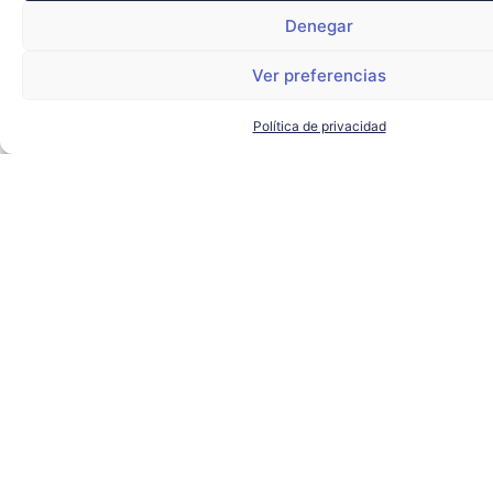
Denegar
Ver preferencias
Política de privacidad
El alcalde de Sevilla visita
Torre Sevilla para conocer los
proyectos de futuro del
complejo
AYUNTAMIENTO DE SEVILLA
,
SEVILLA TECHPARK
,
TORRE
SEVILLA
LEER MÁS