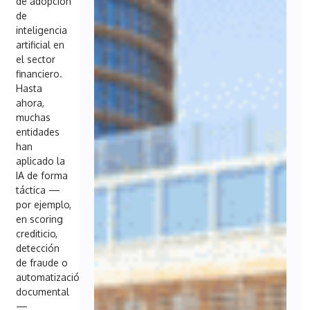
de adopción
de
inteligencia
artificial en
el sector
financiero.
Hasta
ahora,
muchas
entidades
han
aplicado la
IA de forma
táctica —
por ejemplo,
en scoring
crediticio,
detección
de fraude o
automatización
documental
—