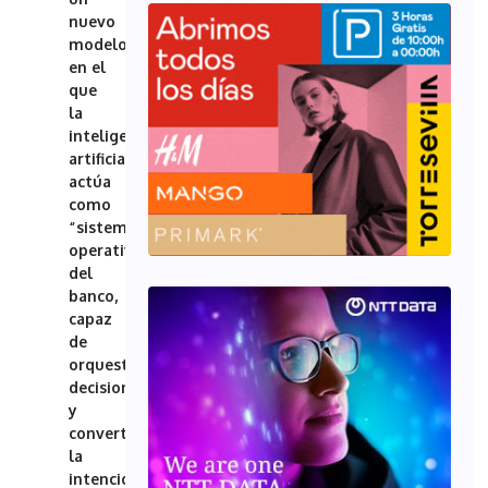
nuevo
modelo
en el
que
la
inteligencia
artificial
actúa
como
“sistema
operativo”
del
banco,
capaz
de
orquestar
decisiones
y
convertir
la
intención