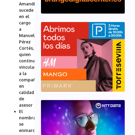
Amandi
sucede
en el
cargo
a
Manuel
Pérez
Cortés,
quien
continuará
vinculado
a la
compañía
en
calidad
de
asesor
El
nombramiento
se
enmarca