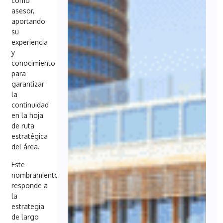
como
asesor,
aportando
su
experiencia
y
conocimiento
para
garantizar
la
continuidad
en la hoja
de ruta
estratégica
del área.
Este
nombramiento
responde a
la
estrategia
de largo