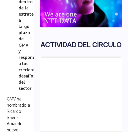
dentro
de la
estrategia
a
largo
plazo
de
ACTIVIDAD DEL CÍRCULO
GMV
y
responde
a los
crecientes
desafíos
del
sector
GMV ha
nombrado a
Ricardo
Sáenz
Amandi
nuevo