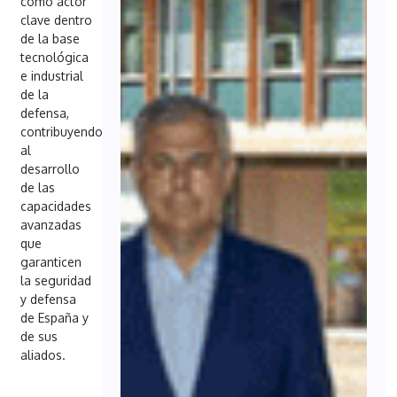
como actor
clave dentro
de la base
tecnológica
e industrial
de la
defensa,
contribuyendo
al
desarrollo
de las
capacidades
avanzadas
que
garanticen
la seguridad
y defensa
de España y
de sus
aliados.