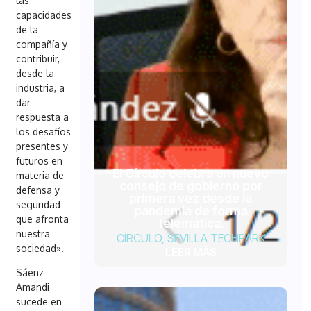
las
capacidades
de la
compañía y
contribuir,
desde la
industria, a
dar
respuesta a
los desafíos
presentes y
futuros en
El Círculo celebra un nuevo
materia de
consejo de gobierno por
defensa y
primera vez desde la
seguridad
pandemia de forma
que afronta
telemática.
nuestra
CÍRCULO
,
SEVILLA TECHPARK
sociedad».
LEER MÁS
Sáenz
Amandi
sucede en