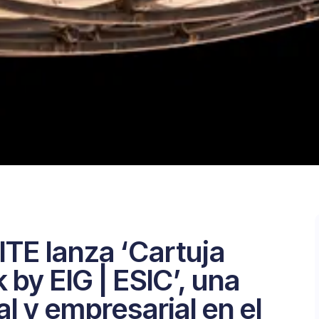
ITE lanza ‘Cartuja
by EIG | ESIC’, una
al y empresarial en el