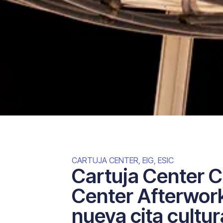
CARTUJA CENTER
,
EIG
,
ESIC
Cartuja Center C
Center Afterwork 
nueva cita cultur