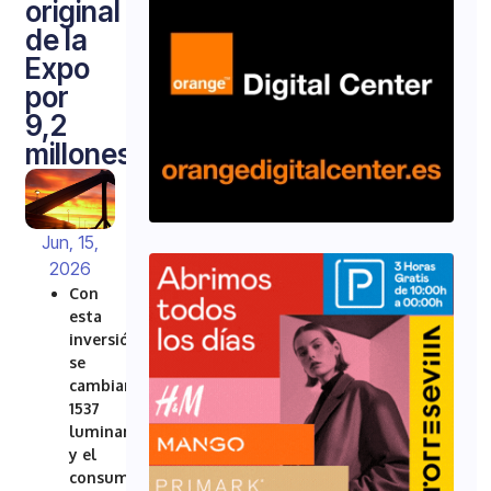
original
de la
Expo
por
9,2
millones
Jun, 15,
2026
Con
esta
inversión
se
cambiarán
1537
luminarias
y el
consumo