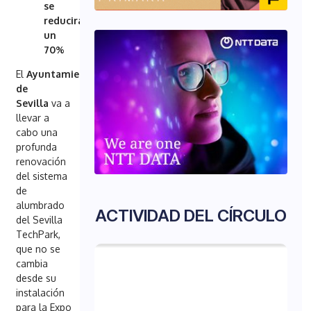
se
reducirá
un
70%
El
Ayuntamiento
de
Sevilla
va a
llevar a
cabo una
profunda
renovación
del sistema
de
alumbrado
ACTIVIDAD DEL CÍRCULO
del Sevilla
TechPark,
que no se
cambia
desde su
instalación
para la Expo