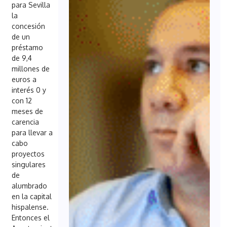
para Sevilla
la
concesión
de un
préstamo
de 9,4
millones de
euros a
interés 0 y
con 12
meses de
carencia
para llevar a
cabo
proyectos
singulares
de
alumbrado
en la capital
hispalense.
Entonces el