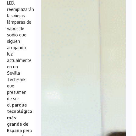
LED,
reemplazarán
las viejas
lámparas de
vapor de
sodio que
siguen
arrojando
luz
actualmente
en un
Sevilla
TechPark
que
presumen
de ser
el
parque
tecnológico
más
grande de
España
pero