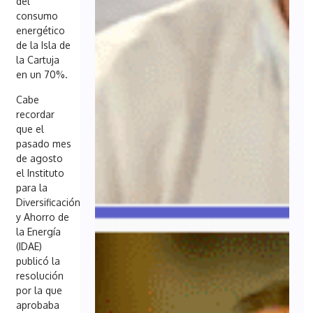
del
consumo
energético
de la Isla de
la Cartuja
en un 70%.
Cabe
recordar
que el
pasado mes
de agosto
el Instituto
para la
Diversificación
y Ahorro de
la Energía
(IDAE)
publicó la
resolución
por la que
aprobaba