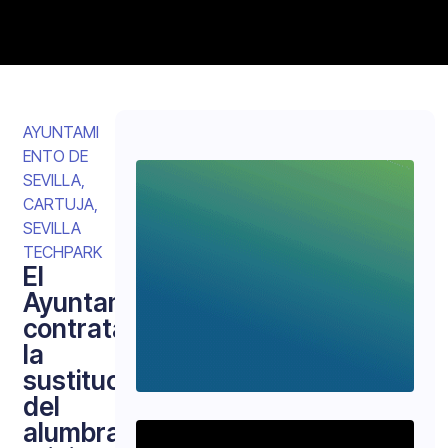
AYUNTAMI
ENTO DE
SEVILLA
,
CARTUJA
,
SEVILLA
TECHPARK
El
Ayuntamiento
contrata
la
sustitución
del
alumbrado