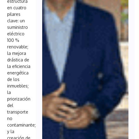
estructura
en cuatro
pilares
clave: un
suministro
eléctrico
100 %
renovable;
la mejora
drástica de
la eficiencia
energética
de los
inmuebles;
la
priorización
del
transporte
no
contaminante;
y la
creación de