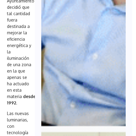
Ayuntamiento
decidió que
tal cantidad
fuera
destinada a
mejorar la
eficiencia
energética y
la
iluminación
de una zona
en la que
apenas se
ha actuado
en esta
materia
desde
1992
.
Las nuevas
luminarias,
con
tecnología