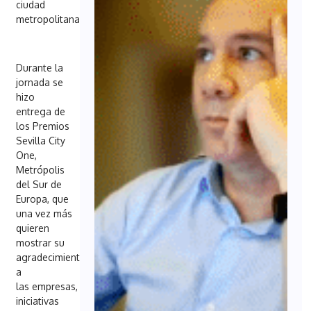
ciudad
metropolitana”.
Zoom
en
Durante la
detalle
de
jornada se
la
hizo
imagen
entrega de
los Premios
Sevilla City
One,
Metrópolis
del Sur de
Europa, que
una vez más
quieren
mostrar su
agradecimiento
a
las empresas,
iniciativas