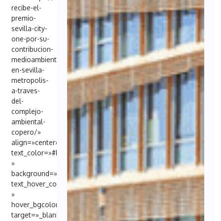
recibe-el-
premio-
sevilla-city-
one-por-su-
contribucion-
medioambiental-
en-sevilla-
metropolis-
a-traves-
del-
complejo-
ambiental-
copero/»
align=»center»
text_color=»#FFFFFF
»
background=»#6EB48C»
text_hover_color=»#FFFFFF
»
hover_bgcolor=»#000098″
target=»_blank»]