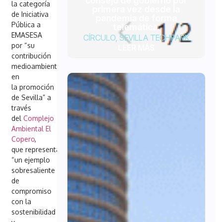
consejo de gobierno por
la categoría
primera vez desde la
de Iniciativa
pandemia de forma
Pública a
telemática.
EMASESA
CÍRCULO
,
SEVILLA TECHPARK
por “su
LEER MÁS
contribución
medioambiental
en
la promoción
de Sevilla” a
través
del
Complejo
Ambiental El
Copero
,
que representa
“un ejemplo
sobresaliente
de
compromiso
con la
sostenibilidad