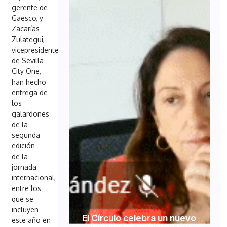
gerente de
Gaesco, y
Zacarías
Zulategui,
vicepresidente
de Sevilla
City One,
han hecho
entrega de
los
galardones
de la
segunda
edición
de la
jornada
internacional,
entre los
que se
incluyen
El Círculo celebra un nuevo
este año en