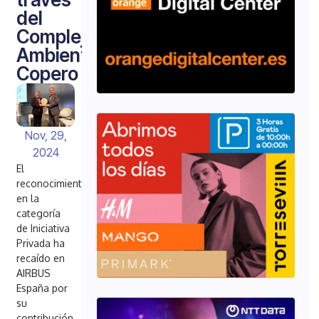
del
Complejo
Ambiental
Copero
Nov, 29,
2024
El
reconocimiento
en la
categoría
de Iniciativa
Privada ha
recaído en
AIRBUS
España por
su
contribución