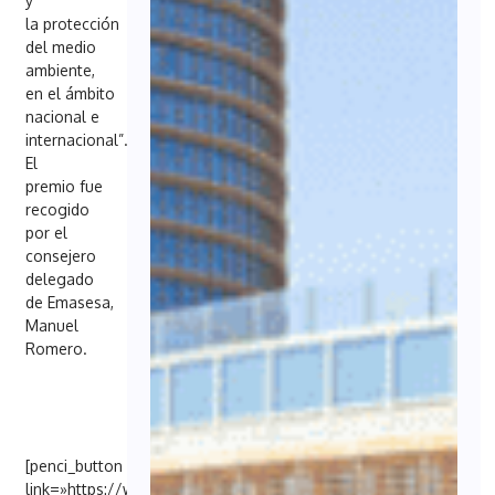
y
la protección
del medio
ambiente,
en el ámbito
nacional e
internacional”.
El
premio fue
recogido
por el
consejero
delegado
de Emasesa,
Manuel
Romero.
[penci_button
link=»https://www.emasesa.com/emasesa-