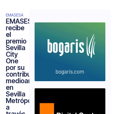
EMASESA
EMASESA
recibe
el
premio
Sevilla
City
One
por su
contribución
medioambiental
en
Sevilla
Metrópolis
a
través