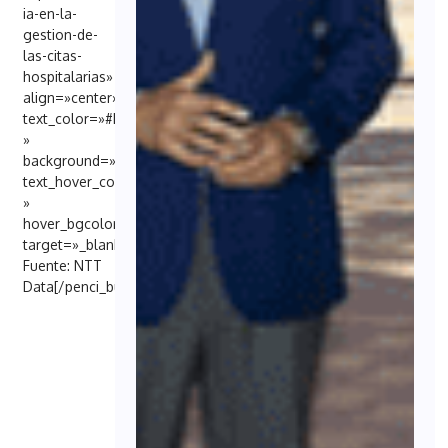
ia-en-la-
gestion-de-
las-citas-
hospitalarias»
align=»center»
text_color=»#FFFFFF
»
background=»#6EB48C»
text_hover_color=»#FFFFFF
»
hover_bgcolor=»#000098″
target=»_blank»]
Fuente: NTT
Data[/penci_button]