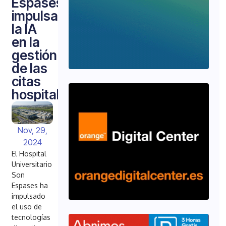
Espases
impulsa
la IA
en la
gestión
de las
citas
hospitalarias
Nov, 29,
2024
El Hospital
Universitario
Son
Espases ha
impulsado
el uso de
tecnologías