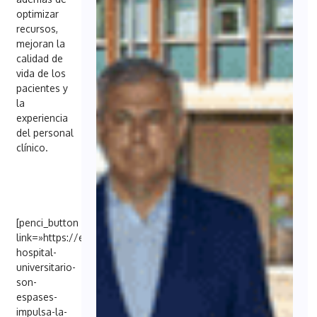
optimizar
recursos,
mejoran la
calidad de
vida de los
pacientes y
la
experiencia
del personal
clínico.
[penci_button
link=»https://es.nttdata.com/newsfolder/el-
hospital-
universitario-
son-
espases-
impulsa-la-