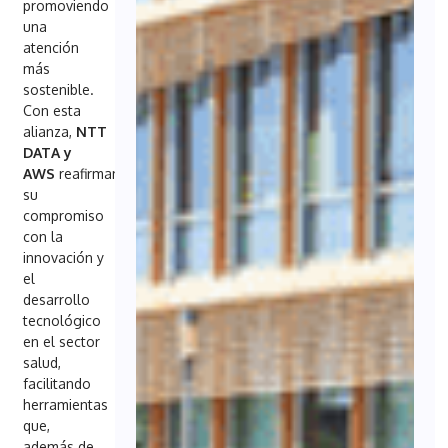
promoviendo
una
atención
más
sostenible.
Con esta
alianza,
NTT
DATA y
AWS
reafirman
su
compromiso
con la
innovación y
el
desarrollo
tecnológico
en el sector
salud,
facilitando
herramientas
que,
además de