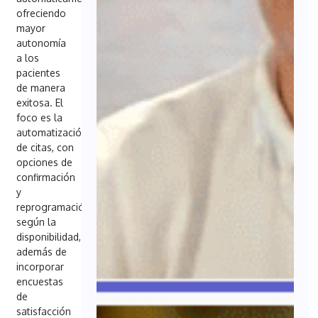
ofreciendo
mayor
autonomía
a los
pacientes
de manera
exitosa. El
foco es la
automatización
de citas, con
opciones de
confirmación
y
reprogramación
según la
disponibilidad,
además de
incorporar
encuestas
de
satisfacción