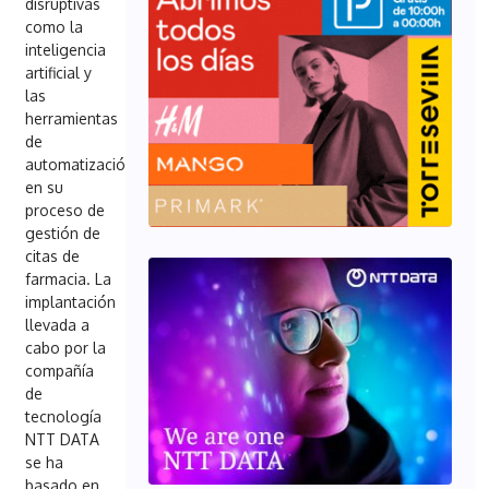
disruptivas
como la
inteligencia
artificial y
las
herramientas
de
automatización
en su
proceso de
gestión de
citas de
farmacia. La
implantación
llevada a
cabo por la
compañía
de
tecnología
NTT DATA
se ha
basado en