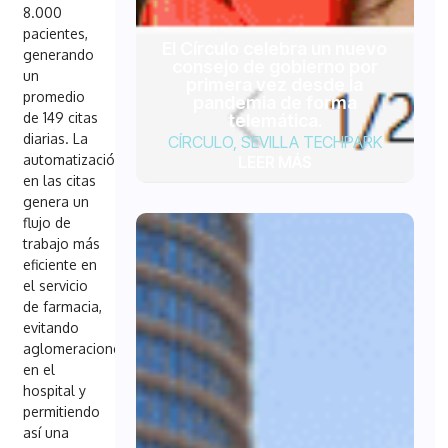
8.000
pacientes,
El Círculo celebra un nuevo
generando
consejo de gobierno por
un
primera vez desde la
promedio
pandemia de forma
de 149 citas
telemática.
diarias. La
CÍRCULO
,
SEVILLA TECHPARK
automatización
LEER MÁS
en las citas
genera un
flujo de
trabajo más
eficiente en
el servicio
de farmacia,
evitando
aglomeraciones
en el
hospital y
permitiendo
así una