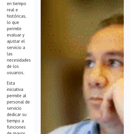
en tiempo
real e
históricas,
lo que
permite
evaluar y
ajustar el
servicio a
las
necesidades
de los
usuarios.
Esta
iniciativa
permite al
personal de
servicio
dedicar su
tiempo a
funciones
de mayor