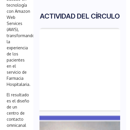
tecnología
con Amazon
ACTIVIDAD DEL CÍRCULO
Web
Services
(AWS),
transformando
la
experiencia
de los
pacientes
en el
servicio de
Farmacia
Hospitalaria.
El resultado
es el diseño
de un
centro de
contacto
omnicanal