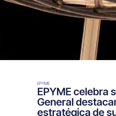
EPYME
EPYME celebra 
General destacan
estratégica de s