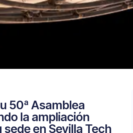
su 50ª Asamblea
do la ampliación
u sede en Sevilla Tech