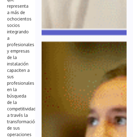
representa
a más de
ochocientos
socios
integrando
a
profesionales
y empresas
de la
instalación
capaciten a
sus
profesionales
en la
búsqueda
de la
competitividad
a través la
transformación
de sus
operaciones