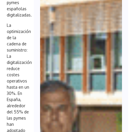
pymes
españolas
digitalizadas.
La
optimización
de la
cadena de
suministro:
La
digitalización
reduce
costes
operativos
hasta en un
30%. En
España,
alrededor
del 55% de
las pymes
han
adoptado