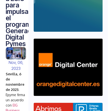
para
impulsar
el
programa
Generación
Digital
Pymes
Nov, 06,
2023
Sevilla, 6
de
noviembre
de 2023.
Epyme firma
un acuerdo
con
EIG
Business