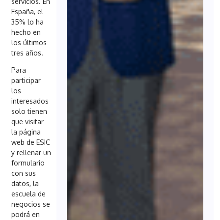
servicios. En
España, el
35% lo ha
hecho en
los últimos
tres años.
Para
participar
los
interesados
solo tienen
que visitar
la página
web de ESIC
y rellenar un
formulario
con sus
datos, la
escuela de
negocios se
podrá en