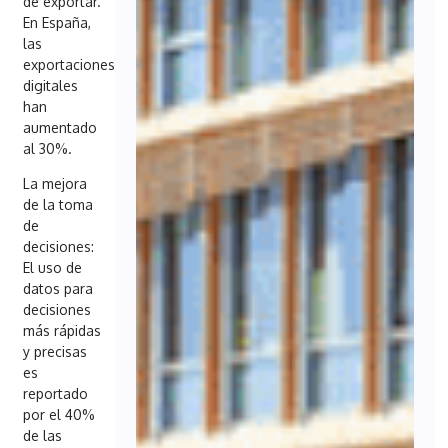
de exportar.
En España,
las
exportaciones
digitales
han
aumentado
al 30%.
La mejora
de la toma
de
decisiones:
El uso de
datos para
decisiones
más rápidas
y precisas
es
reportado
por el 40%
de las