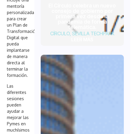
El Círculo celebra un nuevo
mentoría
consejo de gobierno por
personalizada
primera vez desde la
para crear
pandemia de forma
un Plan de
telemática.
Transformación
CÍRCULO
,
SEVILLA TECHPARK
Digital que
LEER MÁS
pueda
implantarse
de manera
directa al
terminar la
formación.
Las
diferentes
sesiones
pueden
ayudar a
mejorar las
Pymes en
muchísimos