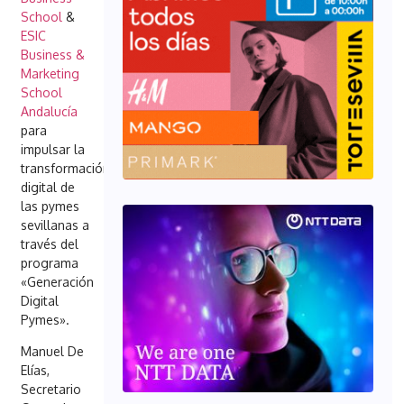
School
&
ESIC
Business &
Marketing
School
Andalucía
para
impulsar la
transformación
digital de
las pymes
sevillanas a
través del
programa
«Generación
Digital
Pymes».
Manuel De
Elías,
Secretario