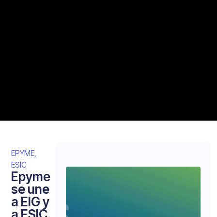
EPYME
,
ESIC
Epyme
se une
a EIG y
a ESIC