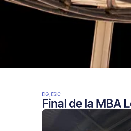
EIG
,
ESIC
Final de la MBA 