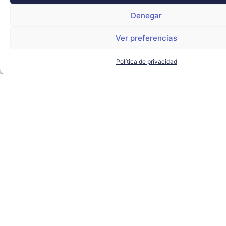
Denegar
Ver preferencias
Política de privacidad
El alcalde de Sevilla visita
Torre Sevilla para conocer los
proyectos de futuro del
complejo
AYUNTAMIENTO DE SEVILLA
,
SEVILLA TECHPARK
,
TORRE
SEVILLA
LEER MÁS