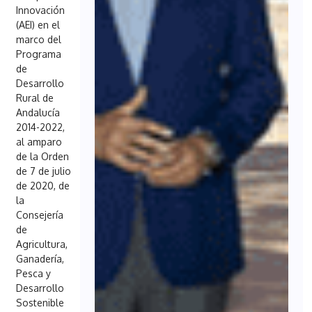
Innovación
(AEI) en el
marco del
Programa
de
Desarrollo
Rural de
Andalucía
2014-2022,
al amparo
de la Orden
de 7 de julio
de 2020, de
la
Consejería
de
Agricultura,
Ganadería,
Pesca y
Desarrollo
Sostenible