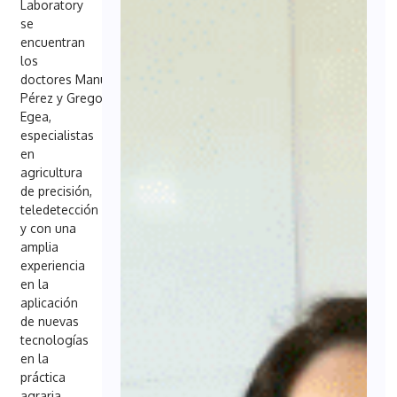
Laboratory
se
encuentran
los
doctores Manuel
Pérez y Gregorio
Egea,
especialistas
en
agricultura
de precisión,
teledetección
y con una
amplia
experiencia
en la
aplicación
de nuevas
tecnologías
en la
práctica
agraria.