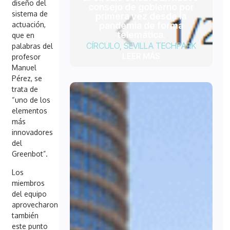
diseño del
consejo de gobierno por
sistema de
primera vez desde la
pandemia de forma
actuación,
telemática.
que en
CÍRCULO
,
SEVILLA TECHPARK
palabras del
LEER MÁS
profesor
Manuel
Pérez, se
trata de
“uno de los
elementos
más
innovadores
del
Greenbot”.
Los
miembros
del equipo
aprovecharon
también
este punto