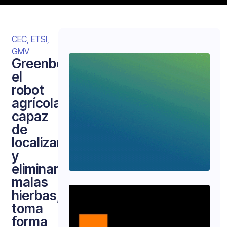
CEC
,
ETSI
,
GMV
Greenbot,
el
robot
agrícola
capaz
de
localizar
y
eliminar
malas
hierbas,
toma
forma