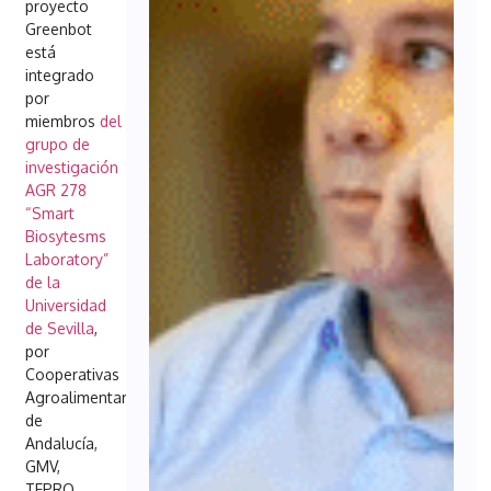
proyecto
Greenbot
está
integrado
por
miembros
del
grupo de
investigación
AGR 278
“Smart
Biosytesms
Laboratory”
de la
Universidad
de Sevilla
,
por
Cooperativas
Agroalimentarias
de
Andalucía,
GMV,
TEPRO,