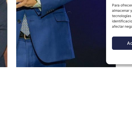
Para ofrecer
almacenar y/
tecnologías
identificaci
afectar nega
A