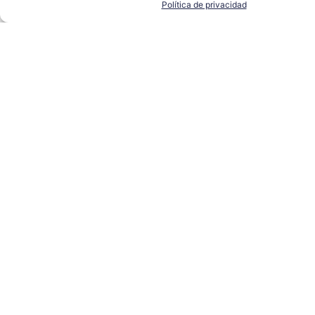
Política de privacidad
Borja Vázquez (Scalpers), la ETSi y Alter
Technology, Medallas de Sevilla 2026
ALTER TECHNOLOGY
,
ETSI
,
SCALPERS
LEER MÁS