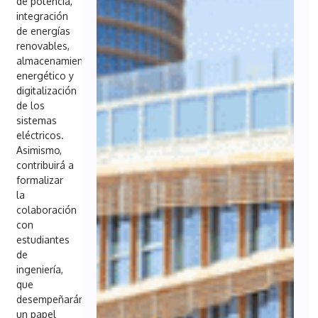
de potencia,
integración
de energías
renovables,
almacenamiento
energético y
digitalización
de los
sistemas
eléctricos.
Asimismo,
contribuirá a
formalizar
la
colaboración
con
estudiantes
de
ingeniería,
que
desempeñarán
un papel