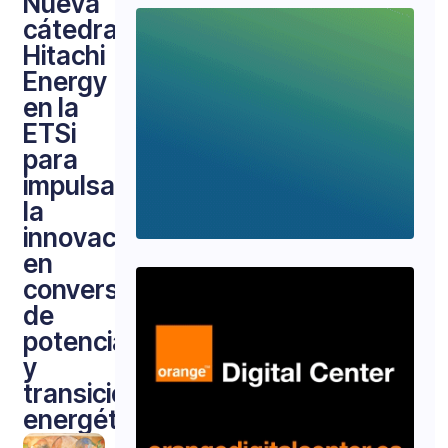
Nueva
cátedra
Hitachi
Energy
en la
ETSi
para
impulsar
la
innovación
en
conversión
de
potencia
y
transición
energética