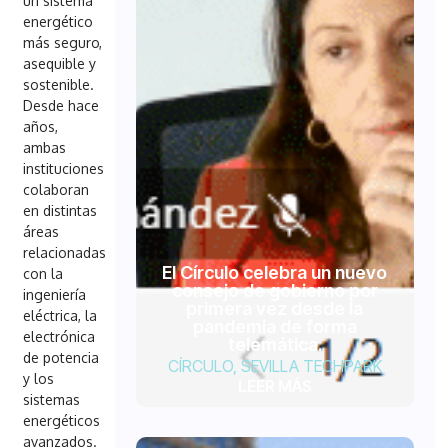
un sistema
energético
más seguro,
asequible y
sostenible.
Desde hace
años,
ambas
instituciones
colaboran
en distintas
áreas
relacionadas
El Círculo celebra un nuevo
con la
consejo de gobierno por
ingeniería
primera vez desde la
eléctrica, la
pandemia de forma
electrónica
telemática.
de potencia
CÍRCULO
,
SEVILLA TECHPARK
y los
LEER MÁS
sistemas
energéticos
avanzados.