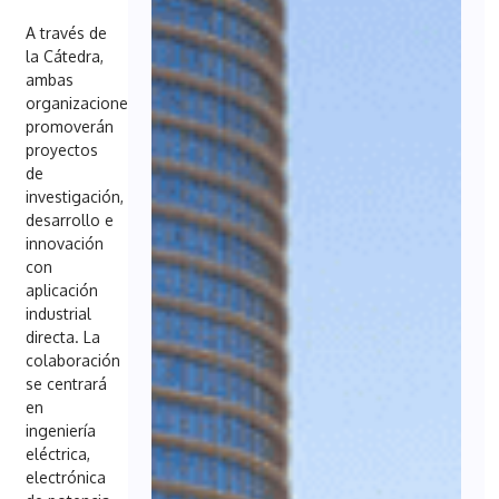
A través de
la Cátedra,
ambas
organizaciones
promoverán
proyectos
de
investigación,
desarrollo e
innovación
con
aplicación
industrial
directa. La
colaboración
se centrará
en
ingeniería
eléctrica,
electrónica