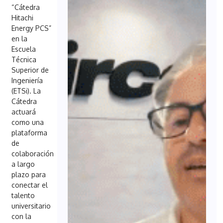
“Cátedra
Hitachi
Energy PCS”
en la
Escuela
Técnica
Superior de
Ingeniería
(ETSi). La
Cátedra
actuará
como una
plataforma
de
colaboración
a largo
plazo para
conectar el
talento
universitario
con la