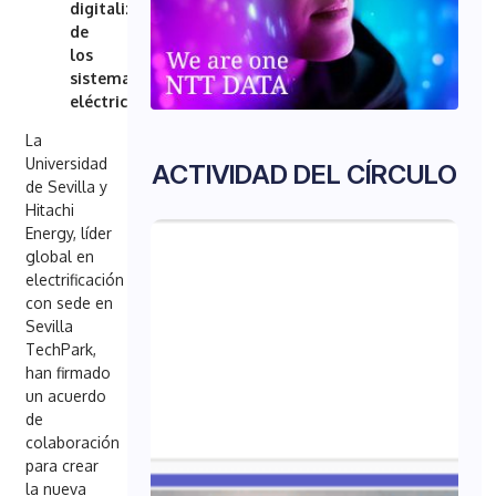
digitalización
de
los
sistemas
eléctricos
La
Universidad
ACTIVIDAD DEL CÍRCULO
de Sevilla y
Hitachi
Energy, líder
global en
electrificación
con sede en
Sevilla
TechPark,
han firmado
un acuerdo
de
colaboración
para crear
la nueva