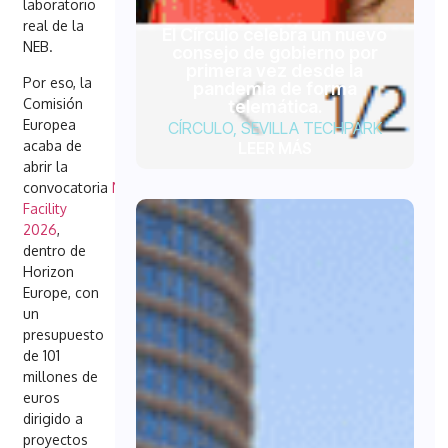
laboratorio
real de la
El Círculo celebra un nuevo
NEB.
consejo de gobierno por
primera vez desde la
Por eso, la
pandemia de forma
Comisión
telemática.
Europea
CÍRCULO
,
SEVILLA TECHPARK
acaba de
LEER MÁS
abrir la
convocatoria
NEB
Facility
2026
,
dentro de
Horizon
Europe, con
un
presupuesto
de 101
millones de
euros
dirigido a
proyectos