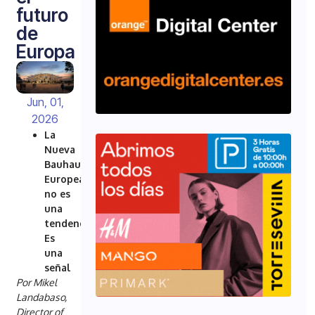
futuro
de
Europa
Jun, 01,
2026
La
Nueva
Bauhaus
Europea
no es
una
tendencia.
Es
una
señal
Por Mikel
Landabaso,
Director of