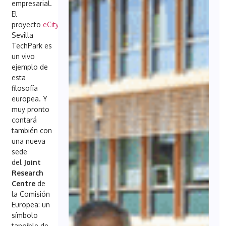
empresarial.
El
proyecto
eCitySevilla
en
Sevilla
TechPark es
un vivo
ejemplo de
esta
filosofía
europea. Y
muy pronto
contará
también con
una nueva
sede
del
Joint
Research
Centre
de
la Comisión
Europea: un
símbolo
tangible de