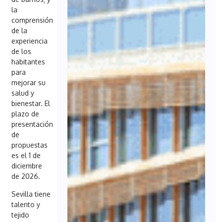
la
comprensión
de la
experiencia
de los
habitantes
para
mejorar su
salud y
bienestar. El
plazo de
presentación
de
propuestas
es el 1 de
diciembre
de 2026.
Sevilla tiene
talento y
tejido