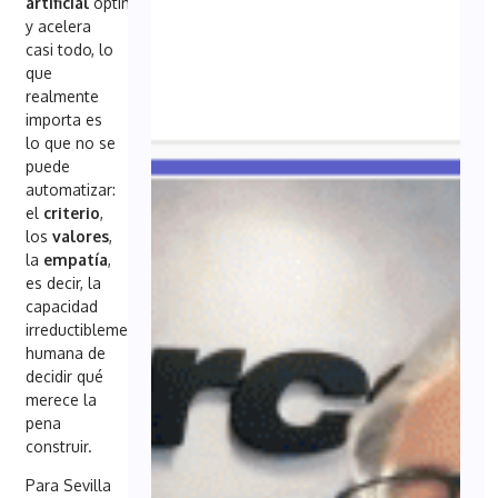
artificial
optimiza
y acelera
casi todo, lo
que
realmente
importa es
lo que no se
puede
automatizar:
el
criterio
,
los
valores
,
la
empatía
,
es decir, la
capacidad
irreductiblemente
humana de
decidir qué
merece la
pena
construir.
Para Sevilla