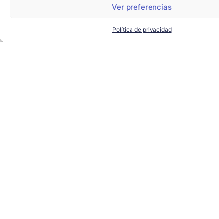
Ver preferencias
Política de privacidad
El alcalde de Sevilla visita
Torre Sevilla para conocer los
proyectos de futuro del
complejo
AYUNTAMIENTO DE SEVILLA
,
SEVILLA TECHPARK
,
TORRE