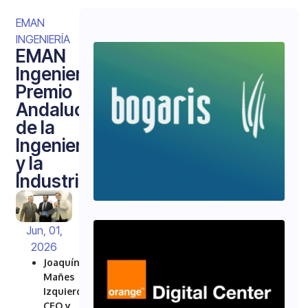
EMAN
INGENIERÍA
EMAN
Ingeniería,
Premio
Andalucía
de la
Ingeniería
y la
Industria
Jun, 01,
2026
Joaquín
Mañes
Izquierdo,
CEO y