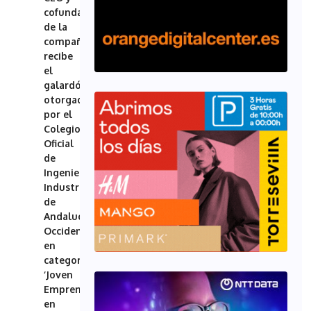
cofundador
de la
compañía,
recibe
el
galardón
otorgado
por el
Colegio
Oficial
de
Ingenieros
Industriales
de
Andalucía
Occidental
en
categoría
‘Joven
Emprendedor
en