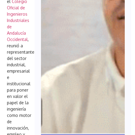
el
Colegio
Oficial de
Ingenieros
Industriales
de
Andalucía
Occidental
,
reunió a
representantes
del sector
industrial,
empresarial
e
institucional
para poner
en valor el
papel de la
ingeniería
como motor
de
innovación,
empleo y