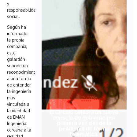
y
responsabilidad
social.
Según ha
informado
la propia
compañía,
este
galardón
supone un
reconocimiento
a una forma
de entender
la ingeniería
muy
vinculada a
la identidad
El Círculo celebra un nuevo
consejo de gobierno por
de EMAN
primera vez desde la
Ingeniería:
pandemia de forma
cercana a la
telemática.
realidad