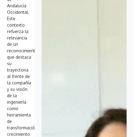
Andalucía
Occidental.
Este
contexto
refuerza la
relevancia
de un
reconocimiento
que destaca
su
trayectoria
al frente de
la compañía
y su visión
de la
ingeniería
como
herramienta
de
transformación,
crecimiento