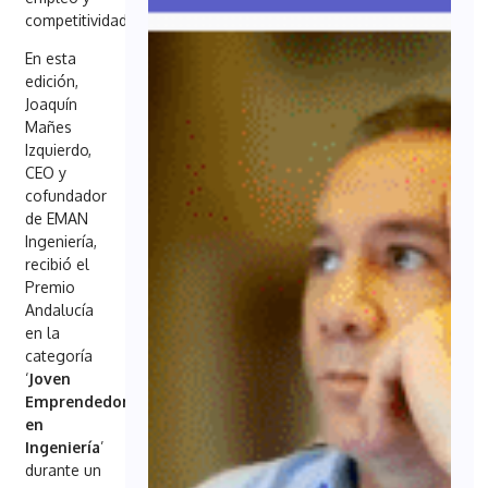
competitividad.
En esta
edición,
Joaquín
Mañes
Izquierdo,
CEO y
cofundador
de EMAN
Ingeniería,
recibió el
Premio
Andalucía
en la
categoría
‘
Joven
Emprendedor
en
Ingeniería
’
durante un