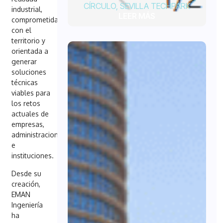
CÍRCULO
,
SEVILLA TECHPARK
industrial,
LEER MÁS
comprometida
con el
territorio y
orientada a
generar
soluciones
técnicas
viables para
los retos
actuales de
empresas,
administraciones
e
instituciones.
Desde su
creación,
EMAN
Ingeniería
ha