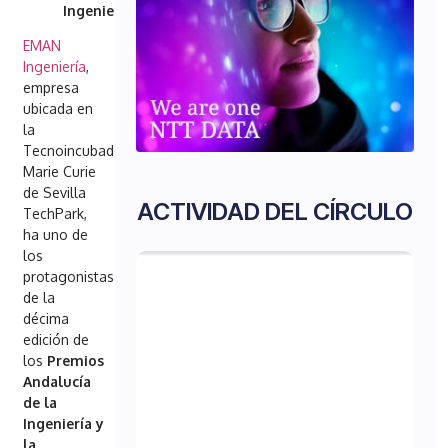
Ingeniería’
EMAN
Ingeniería
,
empresa
ubicada en
la
Tecnoincubadora
Marie Curie
de Sevilla
ACTIVIDAD DEL CÍRCULO
TechPark,
ha uno de
los
protagonistas
de la
décima
edición de
los
Premios
Andalucía
de la
Ingeniería y
la