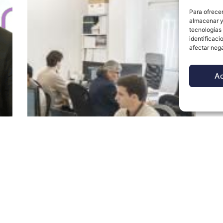
Para ofrecer
almacenar y/
tecnologías
identificaci
afectar nega
A
Eman Ingeniería
abre nueva oficina
en Huelva para
impulsar la
transformación