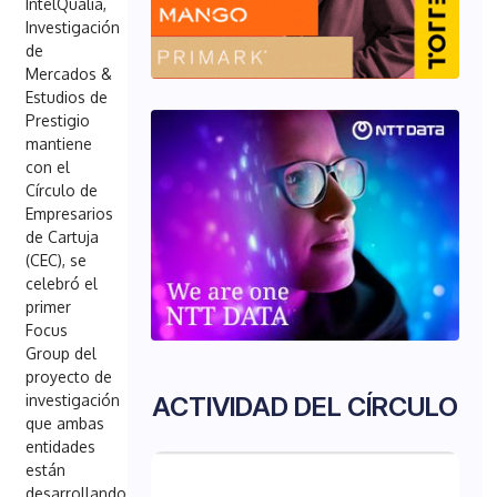
IntelQualia,
Investigación
de
Mercados &
Estudios de
Prestigio
mantiene
con el
Círculo de
Empresarios
de Cartuja
(CEC), se
celebró el
primer
Focus
Group del
proyecto de
investigación
ACTIVIDAD DEL CÍRCULO
que ambas
entidades
están
desarrollando