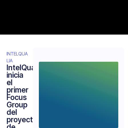
INTELQUA
LIA
IntelQualia
inicia
el
primer
Focus
Group
del
proyecto
de