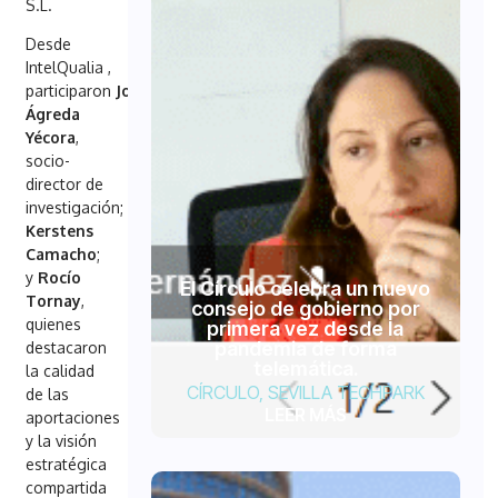
S.L.
Desde
IntelQualia ,
participaron
Joaquín
Ágreda
Yécora
,
socio-
director de
investigación;
Guillermo
Kerstens
Camacho
;
y
Rocío
El Círculo celebra un nuevo
Tornay
,
consejo de gobierno por
quienes
primera vez desde la
pandemia de forma
destacaron
telemática.
la calidad
CÍRCULO
,
SEVILLA TECHPARK
de las
LEER MÁS
aportaciones
y la visión
estratégica
compartida