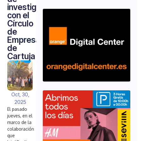
investigación
con el
Círculo
de
Empresarios
de
Cartuja
Oct, 30,
2025
El pasado
jueves, en el
marco de la
colaboración
que