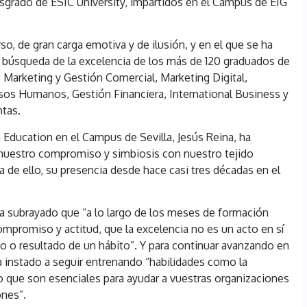
grado de ESIC University, impartidos en el Campus de EIG
o, de gran carga emotiva y de ilusión, y en el que se ha
la búsqueda de la excelencia de los más de 120 graduados de
Marketing y Gestión Comercial, Marketing Digital,
sos Humanos, Gestión Financiera, International Business y
ntas.
G Education en el Campus de Sevilla, Jesús Reina, ha
nuestro compromiso y simbiosis con nuestro tejido
 de ello, su presencia desde hace casi tres décadas en el
 ha subrayado que “a lo largo de los meses de formación
mpromiso y actitud, que la excelencia no es un acto en sí
to o resultado de un hábito”. Y para continuar avanzando en
ha instado a seguir entrenando “habilidades como la
co que son esenciales para ayudar a vuestras organizaciones
ones”.