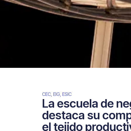
CEC
,
EIG
,
ESIC
La escuela de n
destaca su comp
el tejido product