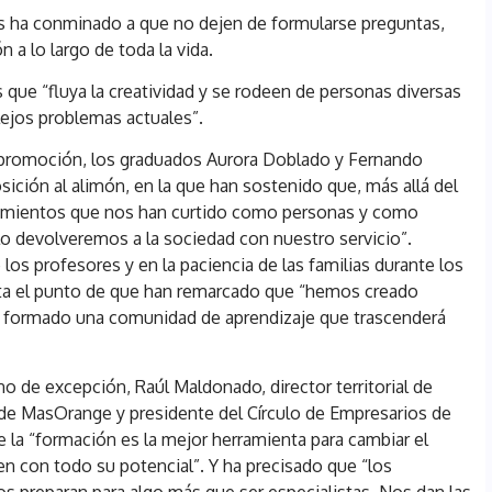
les ha conminado a que no dejen de formularse preguntas,
 a lo largo de toda la vida.
 que “fluya la creatividad y se rodeen de personas diversas
ejos problemas actuales”.
promoción, los graduados Aurora Doblado y Fernando
sición al alimón, en la que han sostenido que, más allá del
nocimientos que nos han curtido como personas y como
o devolveremos a la sociedad con nuestro servicio”.
los profesores y en la paciencia de las familias durante los
ta el punto de que han remarcado que “hemos creado
s formado una comunidad de aprendizaje que trascenderá
 de excepción, Raúl Maldonado, director territorial de
 de MasOrange y presidente del Círculo de Empresarios de
ue la “formación es la mejor herramienta para cambiar el
en con todo su potencial”. Y ha precisado que “los
 preparan para algo más que ser especialistas. Nos dan las