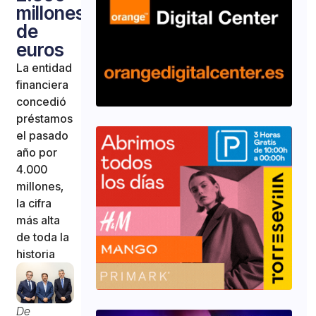
millones
de
euros
La entidad
financiera
concedió
préstamos
el pasado
año por
4.000
millones,
la cifra
más alta
de toda la
historia
De