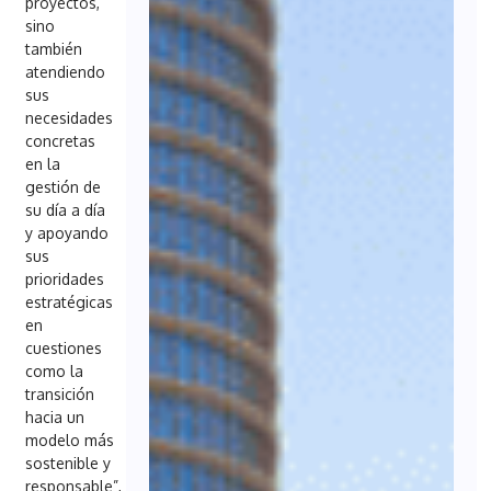
proyectos,
sino
también
atendiendo
sus
necesidades
concretas
en la
gestión de
su día a día
y apoyando
sus
prioridades
estratégicas
en
cuestiones
como la
transición
hacia un
modelo más
sostenible y
responsable”,