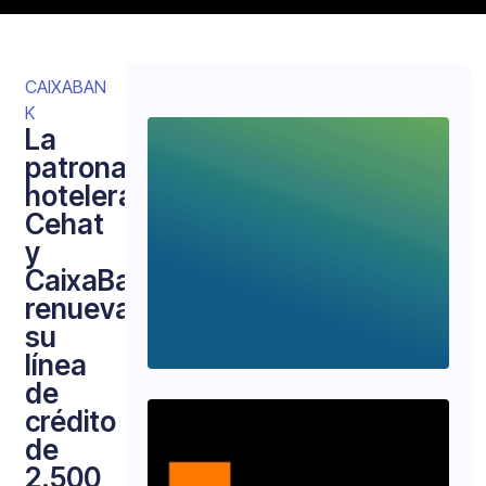
CAIXABAN
K
La
patronal
hotelera
Cehat
y
CaixaBank
renuevan
su
línea
de
crédito
de
2.500