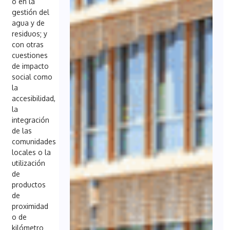
o en la
gestión del
agua y de
residuos; y
con otras
cuestiones
de impacto
social como
la
accesibilidad,
la
integración
de las
comunidades
locales o la
utilización
de
productos
de
proximidad
o de
kilómetro