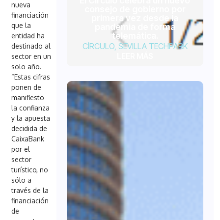
El Círculo celebra un nuevo
nueva
consejo de gobierno por
financiación
primera vez desde la
que la
pandemia de forma
telemática.
entidad ha
CÍRCULO
,
SEVILLA TECHPARK
destinado al
LEER MÁS
sector en un
solo año.
“Estas cifras
ponen de
manifiesto
la confianza
y la apuesta
decidida de
CaixaBank
por el
sector
turístico, no
sólo a
través de la
financiación
de