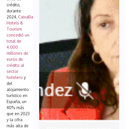
crédito,
durante
2024,
CaixaBank
Hotels &
Tourism
concedió un
total de
4.000
millones de
euros de
crédito al
sector
hotelero
y
del
alojamiento
turístico en
España, un
40% más
que en 2023
y la cifra
más alta de