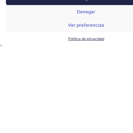
Denegar
Ver preferencias
Política de privacidad
El alcalde de Sevilla visita
Torre Sevilla para conocer los
proyectos de futuro del
complejo
AYUNTAMIENTO DE SEVILLA
,
SEVILLA TECHPARK
,
TORRE
SEVILLA
LEER MÁS