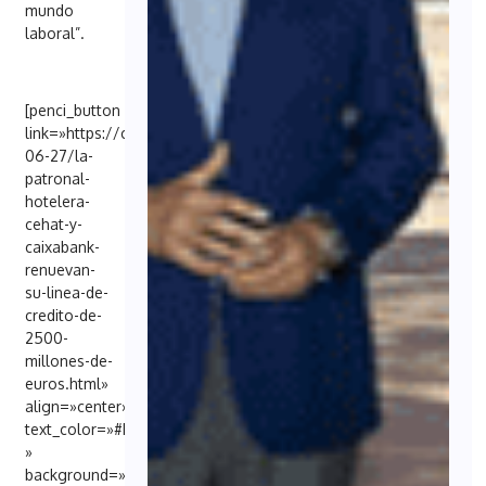
mundo
laboral”.
[penci_button
link=»https://cincodias.elpais.com/companias/2025-
06-27/la-
patronal-
hotelera-
cehat-y-
caixabank-
renuevan-
su-linea-de-
credito-de-
2500-
millones-de-
euros.html»
align=»center»
text_color=»#FFFFFF
»
background=»#6EB48C»