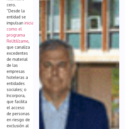
cero.
“Desde la
entidad se
impulsan
iniciativas
como el
programa
ReUtilízame
,
que canaliza
excedentes
de material
de las
empresas
hoteleras a
entidades
sociales; o
Incorpora,
que facilita
el acceso
de personas
en riesgo de
exclusión al