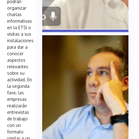
podrán
organizar
charlas
informativas
en la ETSI o
visitas a sus
instalaciones
para dar a
conocer
aspectos
relevantes
sobre su
actividad. En
la segunda
fase, las
empresas
realizarán
entrevistas
de trabajo
con un
formato
similar a un