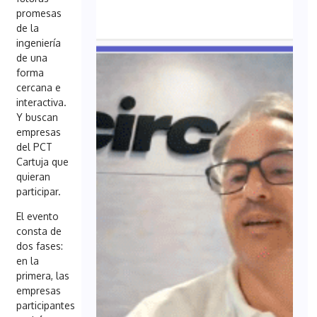
promesas
de la
ingeniería
de una
forma
cercana e
interactiva.
Y buscan
empresas
del PCT
Cartuja que
quieran
participar.
El evento
consta de
dos fases:
en la
primera, las
empresas
participantes