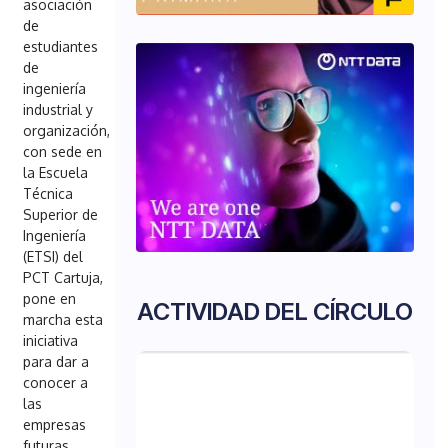
asociación
de
estudiantes
de
ingeniería
industrial y
organización,
con sede en
la Escuela
Técnica
Superior de
Ingeniería
(ETSI) del
PCT Cartuja,
pone en
ACTIVIDAD DEL CÍRCULO
marcha esta
iniciativa
para dar a
conocer a
las
empresas
futuras