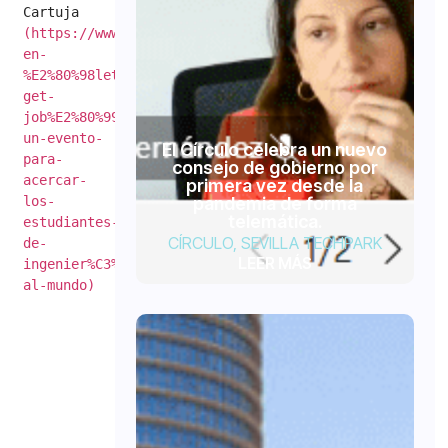
Cartuja 
(https://www.pctcartuja.es/noticias/participa-
en-
%E2%80%98let%C2%B4s-
get-
job%E2%80%99-
un-evento-
El Círculo celebra un nuevo
para-
consejo de gobierno por
acercar-
primera vez desde la
los-
pandemia de forma
telemática.
estudiantes-
CÍRCULO
,
SEVILLA TECHPARK
de-
LEER MÁS
ingenier%C3%ADa-
al-mundo)