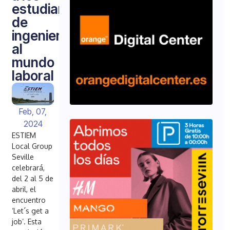
estudiantes
de
ingeniería
al
mundo
laboral
Feb, 07,
2024
ESTIEM
Local Group
Seville
celebrará,
del 2 al 5 de
abril, el
encuentro
‘Let´s get a
job’. Esta