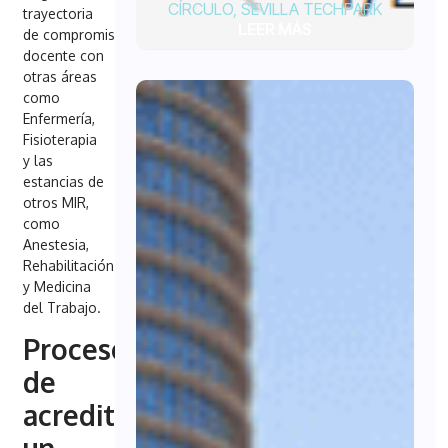
CÍRCULO
,
SEVILLA TECHPARK
trayectoria
LEER MÁS
de compromiso
docente con
otras áreas
como
Enfermería,
Fisioterapia
y las
estancias de
otros MIR,
como
Anestesia,
Rehabilitación
y Medicina
del Trabajo.
Proceso
de
acreditación:
un