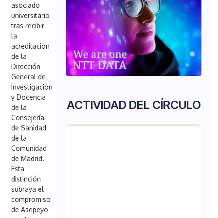
asociado
universitario
tras recibir
la
acreditación
de la
Dirección
General de
Investigación
y Docencia
ACTIVIDAD DEL CÍRCULO
de la
Consejería
de Sanidad
de la
Comunidad
de Madrid.
Esta
distinción
subraya el
compromiso
de Asepeyo