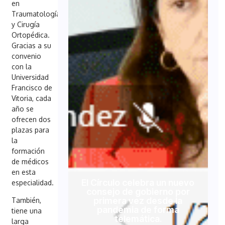
en
Traumatología
y Cirugía
Ortopédica.
Gracias a su
convenio
con la
Universidad
Francisco de
Vitoria, cada
año se
ofrecen dos
plazas para
la
formación
de médicos
en esta
El Círculo celebra un nuevo
especialidad.
consejo de gobierno por
primera vez desde la
También,
pandemia de forma
tiene una
telemática.
larga