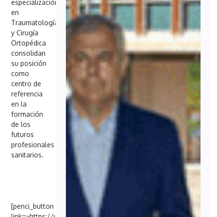
especialización
en
Traumatología
y Cirugía
Ortopédica
consolidan
su posición
como
centro de
referencia
en la
formación
de los
futuros
profesionales
sanitarios.
[penci_button
link=»https://www.asepeyo.es/noticia/el-