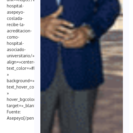
hospital-
asepeyo-
coslada-
recibe-la-
acreditacion-
como-
hospital-
asociado-
universitario/»
align=»center»
text_color=»#FFFFFF
»
background=»#6EB48C»
text_hover_color=»#FFFFFF
»
hover_bgcolor=»#000098″
target=»_blank»]
Fuente:
Asepeyo[/penci_button]