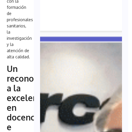
con la
formación
de
profesionales
sanitarios,
la
investigación
y la
atención de
alta calidad.
Un
reconocimiento
a la
excelencia
en
docencia
e