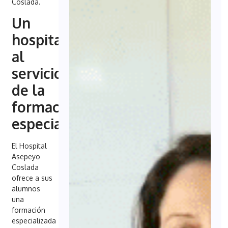
Coslada.
Un
hospital
al
servicio
de la
formación
especializada
El Hospital
Asepeyo
Coslada
ofrece a sus
alumnos
una
formación
especializada