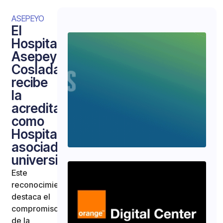
ASEPEYO
El
Hospital
Asepeyo
Coslada
recibe
la
acreditación
como
Hospital
asociado
universitario
Este
reconocimiento
destaca el
compromiso
de la