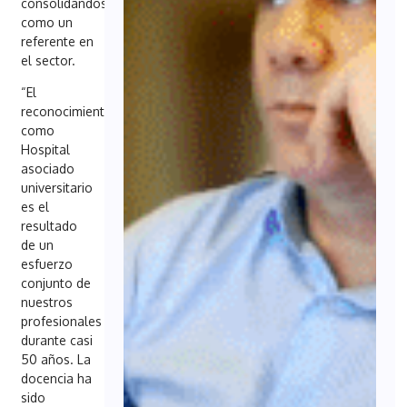
consolidándose
como un
referente en
el sector.
“El
reconocimiento
como
Hospital
asociado
universitario
es el
resultado
de un
esfuerzo
conjunto de
nuestros
profesionales
durante casi
50 años. La
docencia ha
sido