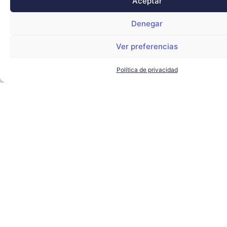
Aceptar
Denegar
Ver preferencias
Política de privacidad
López-Barrantes (NTT Data) lanza un aviso:
«Los ciberataques con IA han crecido un
600%»
NTT DATA
LEER MÁS