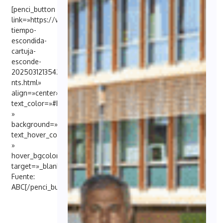
[penci_button
link=»https://www.abc.es/sevilla/ciudad/capsula-
tiempo-
escondida-
cartuja-
esconde-
20250312135425-
nts.html»
align=»center»
text_color=»#FFFFFF
»
background=»#6EB48C»
text_hover_color=»#FFFFFF
»
hover_bgcolor=»#000098″
target=»_blank»]
Fuente:
ABC[/penci_button]