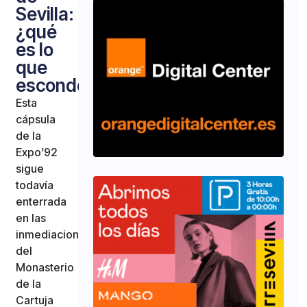
Sevilla:
¿qué
es lo
que
esconde?
Esta
cápsula
de la
Expo’92
sigue
todavía
enterrada
en las
inmediaciones
del
Monasterio
de la
Cartuja