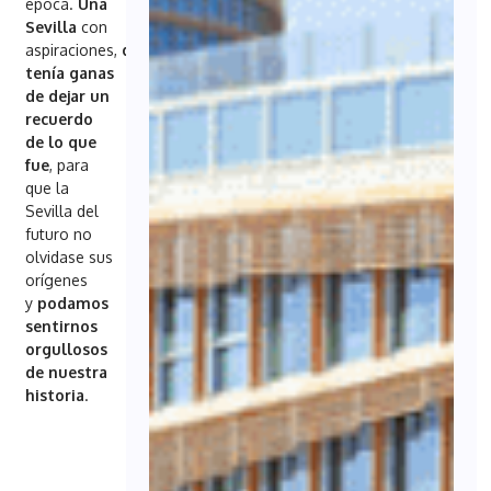
época.
Una
Sevilla
con
aspiraciones,
que
tenía ganas
de dejar un
recuerdo
de lo que
fue
, para
que la
Sevilla del
futuro no
olvidase sus
orígenes
y
podamos
sentirnos
orgullosos
de nuestra
historia
.