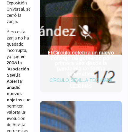
Exposición
Universal, se
cerró la
zanja.
Pero esta
zanja no ha
quedado
incorrupta,
El Círculo celebra un nuevo
ya que
en
consejo de gobierno por
primera vez desde la
2006 la
pandemia de forma
‘Asociación
telemática.
Sevilla
CÍRCULO
,
SEVILLA TECHPARK
Abierta’
LEER MÁS
añadió
nuevos
objetos
que
permiten
valorar la
evolución
de Sevilla
entre estas