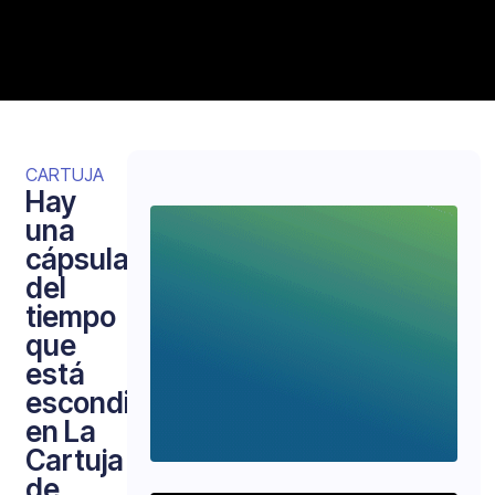
CARTUJA
Hay
una
cápsula
del
tiempo
que
está
escondida
en La
Cartuja
de