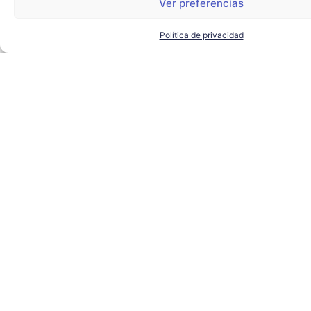
Ver preferencias
Política de privacidad
Irene Párraga Borrell (Grupo Biomedal):
BIOMEDAL
,
PCT CARTUJA
LEER MÁS