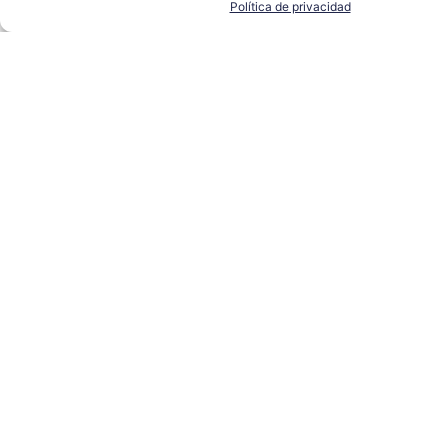
Política de privacidad
El ICMS construirá un nuevo prototipo para
optimizar la producción de hidrógeno verde
CARTUJA
,
CSIC
,
SEVILLA TECHPARK
LEER MÁS